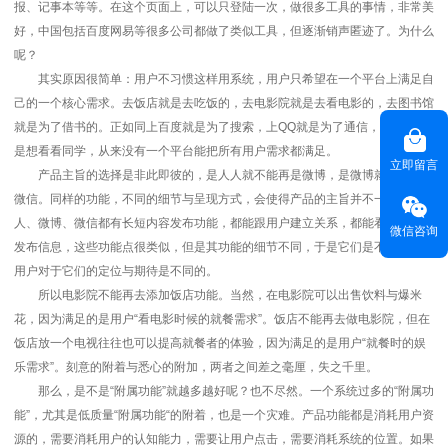
报、记事本等等。在这个页面上，可以只登陆一次，做很多工具的事情，非常美
好，中国包括百度网易等很多公司都做了类似工具，但逐渐销声匿迹了。为什么
呢？
其实原因很简单：用户不习惯这样用系统，用户只希望在一个平台上满足自
己的一个核心需求。去饭店就是去吃饭的，去电影院就是去看电影的，去图书馆
就是为了借书的。正如同上百度就是为了搜索，上QQ就是为了通信，上人人就
是想看看同学，从来没有一个平台能把所有用户需求都满足。
立即留言
产品主旨的选择是非此即彼的，是人人就不能再是微博，是微博就不能再是
微信。同样的功能，不同的细节与呈现方式，会使得产品的主旨并不一样。人
人、微博、微信都有长短内容发布功能，都能跟用户建立关系，都能看到用户的
微信咨询
发布信息，这些功能点很类似，但是其功能的细节不同，于是它们是不同产品，
用户对于它们的定位与期待是不同的。
所以电影院不能再去添加饭店功能。当然，在电影院可以出售饮料与爆米
花，因为满足的是用户“看电影时候的就餐需求”。饭店不能再去做电影院，但在
饭店放一个电视往往也可以提高就餐者的体验，因为满足的是用户“就餐时的娱
乐需求”。刻意的附着与悉心的附加，两者之间差之毫厘，失之千里。
那么，是不是“附属功能”就越多越好呢？也不尽然。一个系统过多的“附属功
能”，尤其是低质量“附属功能“的附着，也是一个灾难。产品功能都是消耗用户资
源的，需要消耗用户的认知能力，需要让用户点击，需要消耗系统的位置。如果