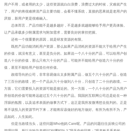
用户不用，或者用的太少，这些资源就白白浪费，浪费过大的时候，灾难就产生
了，用户的将很难辨清产品主要功能，会看不懂系统，直接的恶果就是老用户的
厌烦，新用户更是很难融入。
总体而言，产品功能不是越多越好，不是越多就越能够给予用户更高体验。
让产品承载多少附属需求与附加需求，需要良好的掌控把握。
还有一个很重要的原因，就是研发资源的有限。
既然产品功能消耗用户资源，那么如果产品消耗的资源不能大于给用户产生
的价值，就没有意义，甚至是负分的。如果说一个八十分的产品，可以给用户创
造八十分的价值，那么只有六十分的产品，可能并不能给用户创造六十分的价
值，甚至不能给用户创造任何价值。
政绩导向的公司，非常容易做出太多附属产品，做五个六十分的产品，创造
了三百分的政绩，把一个产品从六十分做到八十分，只创造了二十分的政绩。一
方面，它们需要投入的资源可能是接近的。另一方面，一个八十分的产品为用户
所创造的价值可能将远超过五个六十分的产品。我国的互联网公司总是处在一种
浮躁的氛围，以及追求表面的做事方式下，这正是我所发微博想去批判的。正是
将不该投入的资源节约下来，才能将应该做好的地方做好。有所为有所不为，产
品如此，人生如此。
但是当政绩当头，这些问题Who他妈 Care呢。产品的问题往往反映公司的
管理问题，所以当响马老师问“砍哪80%？”我无奈的回答：“跟老板关系差的，