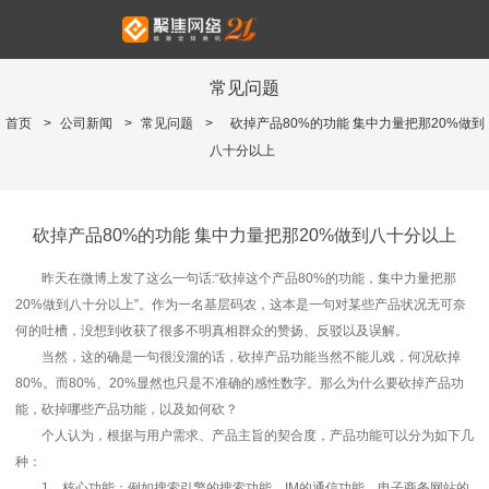
常见问题
首页
>
公司新闻
>
常见问题
>
砍掉产品80%的功能 集中力量把那20%做到
八十分以上
砍掉产品80%的功能 集中力量把那20%做到八十分以上
昨天在微博上发了这么一句话:“砍掉这个产品80%的功能，集中力量把那
20%做到八十分以上”。作为一名基层码农，这本是一句对某些产品状况无可奈
何的吐槽，没想到收获了很多不明真相群众的赞扬、反驳以及误解。
当然，这的确是一句很没溜的话，砍掉产品功能当然不能儿戏，何况砍掉
80%。而80%、20%显然也只是不准确的感性数字。那么为什么要砍掉产品功
能，砍掉哪些产品功能，以及如何砍？
个人认为，根据与用户需求、产品主旨的契合度，产品功能可以分为如下几
种：
1，核心功能：例如搜索引擎的搜索功能、IM的通信功能、电子商务网站的