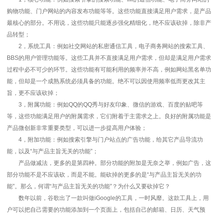
购物功能、门户网站的内容发布功能等等。这些功能直接满足用户需求，是产品
最核心的部分。不用说，这些功能只能逐步强化精细化，绝不应该砍掉，除非产
品转型；
2，系统工具：例如社交网站的私密通信工具，电子商务网站的搜索工具、
BBS的用户管理功能等。这些工具并不直接满足用户需求，但却是满足用户需求
过程中必不可少的环节。这些功能有可能利用的频率并不高，例如网站黑名单功
能，但却是一个成熟系统必须具备的功能。绝不可以因使用频率低而更改其主
旨，更不应该砍掉；
3，附属功能：例如QQ的QQ秀与好友印象、微信的游戏、百度的贴吧等
等，这些功能满足用户的附属需求，它们附着于主需求之上。良好的附属功能是
产品微创新非常重要类型，可以进一步提高用户体验；
4，附加功能：例如搜索引擎与门户站点的广告功能，给其它产品导流功
能，以及“与产品主旨无关的功能”；
产品做减法，更多的是第四种。部分功能的附加是无奈之举，例如广告，这
部分功能不是不应该砍，而是不能。能砍掉的更多的是“与产品主旨无关的功
能”。那么，何谓“与产品主旨无关的功能”？为什么又要砍掉它？
数年以前，谷歌出了一款叫做iGoogle的工具，一时风靡。这款工具上，用
户可以把自己需要的功能添加到一个页面上，包括自己的邮箱、日历、天气预