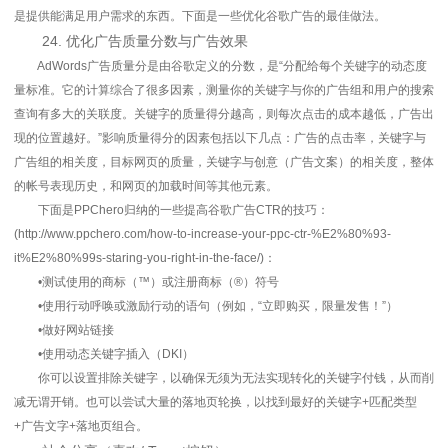
是提供能满足用户需求的东西。下面是一些优化谷歌广告的最佳做法。
24. 优化广告质量分数与广告效果
AdWords广告质量分是由谷歌定义的分数，是“分配给每个关键字的动态度
量标准。它的计算综合了很多因素，测量你的关键字与你的广告组和用户的搜索
查询有多大的关联度。关键字的质量得分越高，则每次点击的成本越低，广告出
现的位置越好。”影响质量得分的因素包括以下几点：广告的点击率，关键字与
广告组的相关度，目标网页的质量，关键字与创意（广告文案）的相关度，整体
的帐号表现历史，和网页的加载时间等其他元素。
下面是PPChero归纳的一些提高谷歌广告CTR的技巧：
(http://www.ppchero.com/how-to-increase-your-ppc-ctr-%E2%80%93-
it%E2%80%99s-staring-you-right-in-the-face/)：
•测试使用的商标（™）或注册商标（®）符号
•使用行动呼唤或激励行动的语句（例如，“立即购买，限量发售！”）
•做好网站链接
•使用动态关键字插入（DKI）
你可以设置排除关键字，以确保无须为无法实现转化的关键字付钱，从而削
减无谓开销。也可以尝试大量的落地页轮换，以找到最好的关键字+匹配类型
+广告文字+落地页组合。