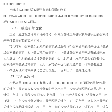
clickthroughrate
想玩转Twitter的话这里还有很多必看的数据
http://www.whitefireseo.com/infographics/twitter-psychology-for-marketers/)。
感谢White Fire SEO团队。
SEO（搜索引擎优化）
定义：通过改进站内和站外信号，令网页在特定关键字或关键字组的搜索结
果中排名更靠前的艺术和科学。
转化指标：搜索是众所周知的需求满足业务（即搜索引擎的结果往往只是满
足搜索者的需求，而不是让其产生需求）。不是说在搜索引擎中没有品牌效应，
因为发现一个新的品牌也可以是偶然的，但一般来说，用户知道他们想要什么，
搜索结果就是满足其需求。因此，从转换率优化的角度来看，你就是要通过
SEO来源对搜索结果中的点击进行优化。下面列出了一些最佳做法：
27. 页面元数据
在元标题（meta title）和元描述（meta description）的页面使用有针对性
的关键字，因为大多数搜索引擎倾向于突出与用户搜索查询匹配的标题/描述关
键词。所以，如果我搜索“阿迪达斯跑鞋”，任何自然结果或推广结果都会用加粗
（译注：中文搜索引擎会飘红）显示匹配关键字，如下图所示。这些突出显示的
关键字很容易吸引眼球，增加用户点击你的搜索结果的机会，进而增加用户进入