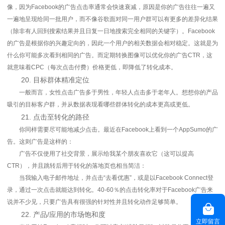
像，因为Facebook的广告点击率通常会快速衰减，原因是你的广告往往一遍又
一遍地呈现给同一批用户，而不像谷歌面对同一用户群可以有更多的差异化结果
（除非有人回到搜索结果并且日复一日地搜索完全相同的关键字）。Facebook
的广告是根据你的兴趣定向的，因此一个用户的相关数据会相对稳定。这就是为
什么你可能多次看到相同的广告。而定期转换图像可以优化你的广告CTR，这
就意味着CPC（每次点击付费）价格更低，即降低了转化成本。
20. 目标群体精准定位
一般而言，女性点击广告多于男性，年轻人点击多于老年人。想想你的产品
吸引的目标客户群，并从数据表现看哪些群体转化的成本更高或更低。
21. 点击至转化的路径
你同样需要尽可能地减少点击。最近在Facebook上看到一个AppSumo的广
告。这则广告是这样的：
广告不仅使用了社交背景，展示给我某个朋友喜欢它（这可以提高
CTR），并且跳转后用于转化的落地页也相当简洁：
当我输入电子邮件地址，并点击“去看优惠”，或是以Facebook Connect登
录，通过一次点击就能达到转化。40-60％的点击转化率对于Facebook广告来
说并不少见，只要广告具有很强的针对性并且转化动作足够简单。
22. 产品/应用的市场饱和度
立即留言