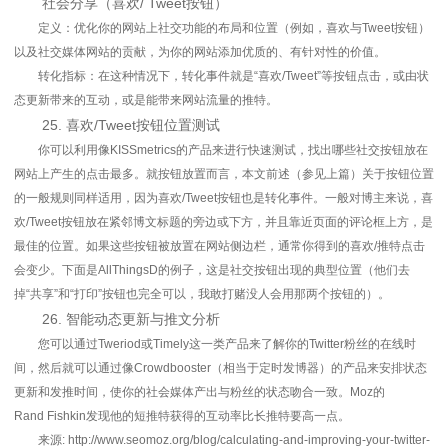
社会分享（喜欢/ Tweet按钮）
定义：优化你的网站上社交功能的布局和位置（例如，喜欢与Tweet按钮）
以及社交媒体网站的贡献，为你的网站添加优质的、有针对性的价值。
转化指标：在这种情况下，转化事件就是“喜欢/Tweet”等按钮点击，或由状
态更新带来的互动，或是能带来网站流量的推特。
25. 喜欢/Tweet按钮位置测试
你可以利用像KISSmetrics的产品来进行快速测试，找出哪些社交按钮放在
网站上产生的点击最多。就按钮放置而言，本文前述（参见上篇）关于按钮位置
的一般规则同样适用，因为喜欢/Tweet按钮也是转化事件。一般对博主来说，喜
欢/Tweet按钮放在紧邻博文标题的旁边或下方，并且靠近页面的评论框上方，是
最佳的位置。如果这些按钮被放置在网站侧边栏，通常你得到的喜欢/推特点击
会变少。下面是AllThingsD的例子，这是社交按钮出现的典型位置（他们去
掉“共享”和“打印”按钮也完全可以，我敢打赌没人会用那两个按钮的）。
26. 智能动态更新与推文分析
您可以通过Tweriod或Timely这一类产品来了解你的Twitter粉丝的在线时
间，然后就可以通过像Crowdbooster（相当于定时发博器）的产品来安排状态
更新和发推时间，使你的社会媒体产出与粉丝的状态吻合一致。Moz的
Rand Fishkin发现他的短推特获得的互动率比长推特要高一点。
来源: http://www.seomoz.org/blog/calculating-and-improving-your-twitter-