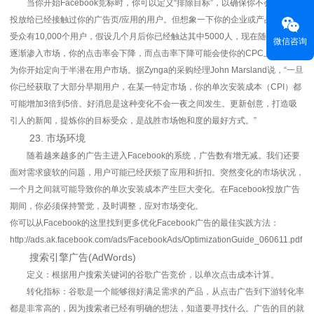
当你开始Facebook竞标时，你可以定义“排除目标”，以确保你不会把广告
投放给已经接触过你的广告页/应用的用户。但想象一下你的企业或产品的潜在
受众有10,000个用户，假设几个月后你已经触达其中5000人，现在随着你继续
微信咨询
逐渐渗入市场，你的点击率会下降，而点击率下降可能会使你的CPC上升，因
为你开始定向于半潜在用户市场。据Zynga的采购经理John Marsland说，“一旦
你已经获取了大部分早期用户，在某一特定市场，你的单次安装成本（CPI）都
可能增加3倍到5倍。好消息是这种变化不会一夜之间发生。更新创意，打造吸
引人的新闻，提炼你的目标受众，是战胜市场饱和度的最好方式。”
23. 市场环境
随着越来越多的广告主进入Facebook的系统，广告数有增无减。我们还要
面对需求疲软的问题，用户可能已经厌烦了应用和折扣。突然变化的市场状况，
一个月之间就可能导致你的单次安装成本产生巨大变化。在Facebook投放广告
期间，你必须保持警觉，及时调整，应对市场变化。
你可以从Facebook的这里找到更多优化Facebook广告的最佳实践方法：
http://ads.ak.facebook.com/ads/FacebookAds/OptimizationGuide_060611.pdf
搜索引擎广告(AdWords)
定义：根据用户搜索关键词的谷歌广告竞价，以单次点击成本计算。
转化指标：谷歌是一个能够很好满足需求的产品，从点击广告到下游转化率
都是非常高的，因为搜索者已经有明确的想法，知道要寻找什么。广告的目的就