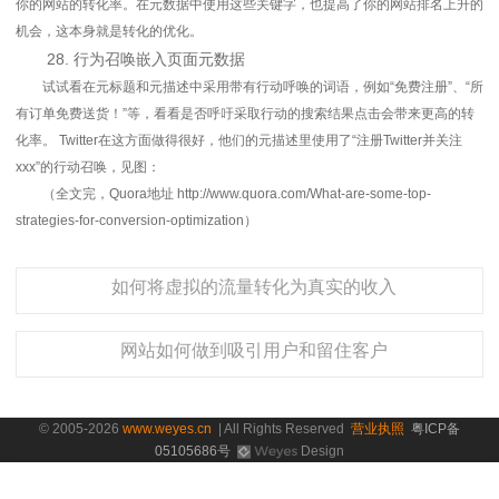
你的网站的转化率。在元数据中使用这些关键字，也提高了你的网站排名上升的
机会，这本身就是转化的优化。
28. 行为召唤嵌入页面元数据
试试看在元标题和元描述中采用带有行动呼唤的词语，例如“免费注册”、“所
有订单免费送货！”等，看看是否呼吁采取行动的搜索结果点击会带来更高的转
化率。 Twitter在这方面做得很好，他们的元描述里使用了“注册Twitter并关注
xxx”的行动召唤，见图：
（全文完，Quora地址 http://www.quora.com/What-are-some-top-
strategies-for-conversion-optimization）
如何将虚拟的流量转化为真实的收入
网站如何做到吸引用户和留住客户
© 2005-2026
www.weyes.cn
| All Rights Reserved
营业执照
粤ICP备
05105686号
Design