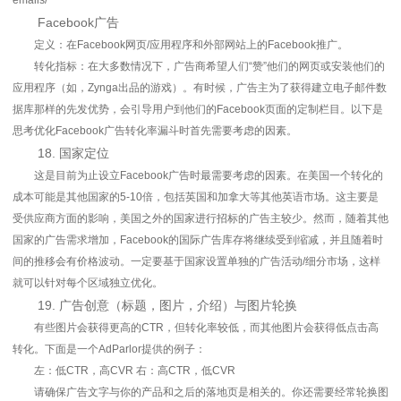
emails/
Facebook广告
定义：在Facebook网页/应用程序和外部网站上的Facebook推广。
转化指标：在大多数情况下，广告商希望人们“赞”他们的网页或安装他们的
应用程序（如，Zynga出品的游戏）。有时候，广告主为了获得建立电子邮件数
据库那样的先发优势，会引导用户到他们的Facebook页面的定制栏目。以下是
思考优化Facebook广告转化率漏斗时首先需要考虑的因素。
18. 国家定位
这是目前为止设立Facebook广告时最需要考虑的因素。在美国一个转化的
成本可能是其他国家的5-10倍，包括英国和加拿大等其他英语市场。这主要是
受供应商方面的影响，美国之外的国家进行招标的广告主较少。然而，随着其他
国家的广告需求增加，Facebook的国际广告库存将继续受到缩减，并且随着时
间的推移会有价格波动。一定要基于国家设置单独的广告活动/细分市场，这样
就可以针对每个区域独立优化。
19. 广告创意（标题，图片，介绍）与图片轮换
有些图片会获得更高的CTR，但转化率较低，而其他图片会获得低点击高
转化。下面是一个AdParlor提供的例子：
左：低CTR，高CVR 右：高CTR，低CVR
请确保广告文字与你的产品和之后的落地页是相关的。你还需要经常轮换图