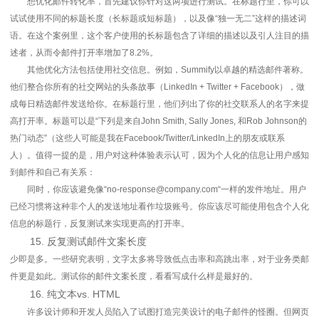
想优化邮件转化率，首先建议你针对这两项进行测试。在标题行里，你可以
试试使用不同的标题长度（长标题或短标题），以及像“独一无二”这样的描述词
语。在这个案例里，这个客户使用的长标题包含了详细的描述以及引人注目的描
述者，从而令邮件打开率增加了8.2%。
其他优化方法包括使用社交信息。例如，Summify以卓越的精选邮件著称。
他们整合你所有的社交网站的头条故事（LinkedIn + Twitter + Facebook），做
成每日精选邮件发送给你。在标题行里，他们列出了你的社交联系人的名字来提
高打开率。标题可以是“下列是来自John Smith, Sally Jones, 和Rob Johnson的
热门动态”（这些人可能是我在Facebook/Twitter/LinkedIn上的朋友或联系
人）。值得一提的是，用户对这种体验表示认可，因为个人化的信息让用户感知
到邮件和自己有关系：
同时，你应该避免像“no-response@company.com“一样的发件地址。用户
已经习惯将这种非个人的发送地址看作垃圾账号。你应该尽可能使用包含个人化
信息的标题行，反复测试来实现更高的打开率。
15. 反复测试邮件文案长度
少即是多。一些研究表明，文字太多将导致低点击率和高跳出率，对于业务类邮
件更是如此。测试你的邮件文案长度，看看写成什么样是最好的。
16. 纯文本vs. HTML
许多设计师和开发人员陷入了试图打造完美设计的电子邮件的怪圈。但网页