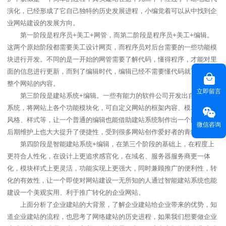
演化，已经形成了它自己独特的历史发展进程，小编觉着可以从中找到企
业网站建设的发展方向。
第一阶段是程序员+美工+网管，而第二阶段是程序员+美工+编辑。
这两个原始阶段都需要美工设计网页，而程序员对后台需要的一些功能模
块进行开发。不同的是一开始的网管需要了解代码，懂得程序，才能对里
面的信息进行更新，而到了编辑时代，编辑已经不需要懂代码就可以维护
整个网站的内容。
立即留言
第三阶段是建站系统+编辑。一些有能力的软件公司开发出自助建站
系统，将网站上各个功能模块化，可自定义网站的框架内容、模块内容、
风格、样式等，让一个普通的编辑也能借助建站系统制作出一个网站，在
微信咨询
后期维护上也大大提升了便捷性，受到很多网站创作爱好者的青睐。
第四阶段是智能建站系统+编辑，在第三个阶段的基础上，在程度上
更符合人性化，在设计上更追求感官化，在域名、服务器服务商更一体
化，模块样式上更灵活，功能实现上更强大，同时兼顾推广的便利性，转
化的有效性，让一个即使对网站建设一无所知的人通过智能建站系统也能
建设一个美观实用、利于推广转化的企业网站。
上面分析了企业建站的大背景，了解企业建站给企业带来的优势，知
道企业建站的流程，也思考了网络建站的历史进程，如果我们想要做企业