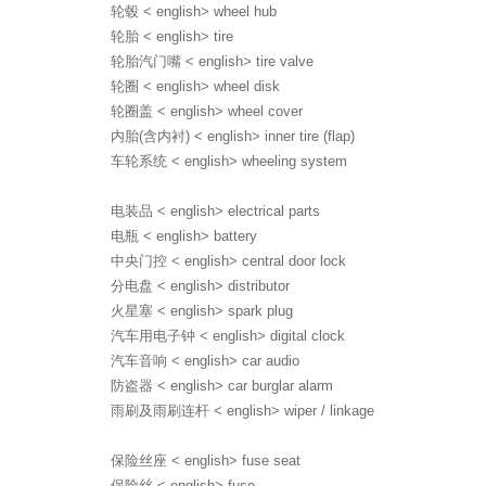
轮毂 < english> wheel hub
轮胎 < english> tire
轮胎汽门嘴 < english> tire valve
轮圈 < english> wheel disk
轮圈盖 < english> wheel cover
内胎(含内衬) < english> inner tire (flap)
车轮系统 < english> wheeling system
电装品 < english> electrical parts
电瓶 < english> battery
中央门控 < english> central door lock
分电盘 < english> distributor
火星塞 < english> spark plug
汽车用电子钟 < english> digital clock
汽车音响 < english> car audio
防盗器 < english> car burglar alarm
雨刷及雨刷连杆 < english> wiper / linkage
保险丝座 < english> fuse seat
保险丝 < english> fuse