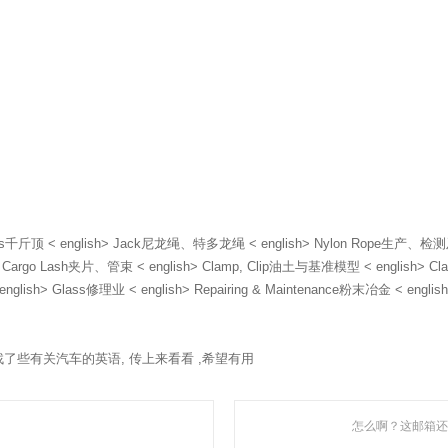
s千斤顶 < english> Jack尼龙绳、特多龙绳 < english> Nylon Rope生产、检测及涂装设备
Cargo Lash夹片、管束 < english> Clamp, Clip油土与基准模型 < english> Clay 
english> Glass修理业 < english> Repairing & Maintenance粉末冶金 < englis
了些有关汽车的英语, 传上来看看 ,希望有用
怎么啊？这邮箱还