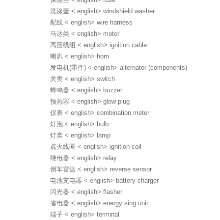
洗涤壶 < english> windshield washer
配线 < english> wire harness
马达类 < english> motor
高压线组 < english> ignition cable
喇叭 < english> horn
发电机(零件) < english> alternator (components)
关类 < english> switch
蜂鸣器 < english> buzzer
预热塞 < english> glow plug
仪表 < english> combination meter
灯泡 < english> bulb
灯类 < english> lamp
点火线圈 < english> ignition coil
继电器 < english> relay
倒车雷达 < english> reverse sensor
电池充电器 < english> battery charger
闪光器 < english> flasher
省电器 < english> energy sing unit
端子 < english> terminal