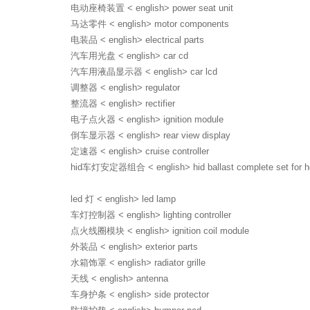
电动座椅装置 < english> power seat unit
马达零件 < english> motor components
电装品 < english> electrical parts
汽车用光盘 < english> car cd
汽车用液晶显示器 < english> car lcd
调整器 < english> regulator
整流器 < english> rectifier
电子点火器 < english> ignition module
倒车显示器 < english> rear view display
定速器 < english> cruise controller
hid车灯安定器组合 < english> hid ballast complete set for he
led 灯 < english> led lamp
车灯控制器 < english> lighting controller
点火线圈模块 < english> ignition coil module
外装品 < english> exterior parts
水箱饰罩 < english> radiator grille
天线 < english> antenna
车身护条 < english> side protector