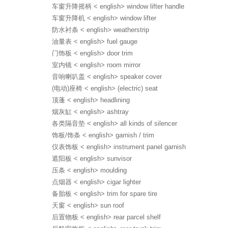
车窗升降摇柄 < english> window lifter handle
公司成立于2005年，总部设立于广州市CBD，在佛山、深圳
车窗升降机 < english> window lifter
等地设立多家分支机构，拥有专业的技术团队及客服队伍，
防水衬条 < english> weatherstrip
以及拔尖研发人才。
油量表 < english> fuel gauge
门饰板 < english> door trim
查看更多 >>
室内镜 < english> room mirror
音响喇叭盖 < english> speaker cover
(电动)座椅 < english> (electric) seat
顶蓬 < english> headlining
烟灰缸 < english> ashtray
聚焦网络作
各类隔音垫 < english> all kinds of silencer
饰板/饰条 < english> garnish / trim
仪表饰板 < english> instrument panel garnish
遮阳板 < english> sunvisor
压条 < english> moulding
点烟器 < english> cigar lighter
备胎板 < english> trim for spare tire
天窗 < english> sun roof
后置物板 < english> rear parcel shelf