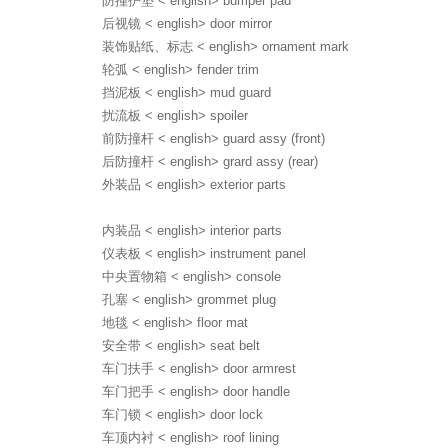
防撞护垫 < english> bumper pad
后视镜 < english> door mirror
装饰贴纸、标志 < english> ornament mark
轮弧 < english> fender trim
挡泥板 < english> mud guard
扰流板 < english> spoiler
前防撞杆 < english> guard assy (front)
后防撞杆 < english> grard assy (rear)
外装品 < english> exterior parts
聚焦网络以
内装品 < english> interior parts
研发了国内知名的人工
仪表板 < english> instrument panel
中央置物箱 < english> console
孔塞 < english> grommet plug
地毯 < english> floor mat
安全带 < english> seat belt
车门扶手 < english> door armrest
关于聚焦
车门把手 < english> door handle
广州聚焦网络技术有限公司作为国内知名人工智能营销机
车门锁 < english> door lock
构，是一家集技术研发与网络营销服务为一体的创新型高新
车顶内衬 < english> roof lining
技术企业。