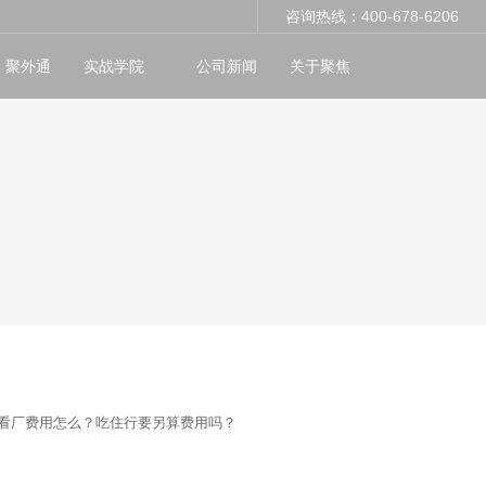
咨询热线：400-678-6206
聚外通
实战学院
公司新闻
关于聚焦
，看厂费用怎么？吃住行要另算费用吗？