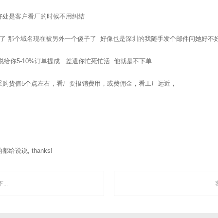
好处是客户看厂的时候不用纠结
了 那个域名现在被另外一个傻子了 好像也是深圳的我随手发个邮件问她好不好
说给你5-10%订单提成 差遣你忙死忙活 他就是不下单
采购货值5个点左右，看厂要报销费用，或费佣金，看工厂远近，
聚焦网络
“让网络营销更简单有效”为使命，深入人工智能自然语言处理、机器学习、数据挖掘 
说, thanks!
智能自动化营销系统，凭借着上线快、效果好、功能强大、高性价比的特点，成为了
..
走近聚焦