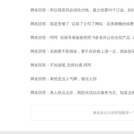
网友回答：所以我觉得必须先付钱，最少也要付个订金。的
网友回答：我是受够了 以前了公司了网站 后来都懒的续费
网友回答：呵呵 你就等着被烦死吧 N多老外让你去找产品 
网友回答：采购要不取佣金，要不在价格上涨一点，佣金按
网友回答：不知道呢,无师自通,呵呵
网友回答：果然是没人气啊，都没人回
聚焦网络以
网友回答：来人给点点步，我想试试以出服务为主。知道点的都给说
研发了国内知名的人工
麻烦各位大侠帮我翻译一下.
关于聚焦