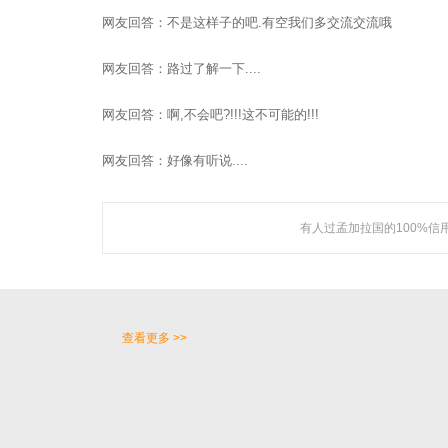
研发了国内知名的人工
网友回答：不是这样子的吧.有空我们多交流交流哦
网友回答：路过了解一下....
网友回答：啊,不会吧?!!!这不可能的!!!
关于聚焦
网友回答：好像有听说....
广州聚焦网络技术有限公司作为国内知名人工智能营销机
构，是一家集技术研发与网络营销服务为一体的创新型高新
技术企业。
有人过孟加拉国的100%信
公司成立于2005年，总部设立于广州市CBD，在佛山、深圳
等地设立多家分支机构，拥有专业的技术团队及客服队伍，
以及拔尖研发人才。
查看更多 >>