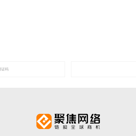
智能自动化营销系统，凭借着上线快、效果好、功能强大、高性价比的特点，成为了
走近聚焦
用证吗