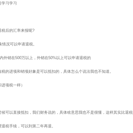
习学习学习
退税后的汇率来报呢?
特殊情况可以申请退税。
外销在500万以上，外销在50%以上可以申请退税的
值税的进项和销项好象是可以抵扣的，具体怎么个说法我也不知道。
和进项税一样）
聚焦网络
时候可以直接抵扣，我们财务说的，具体啥意思我也不是很懂，这样其实比退税
理退税手续，可以到第二年再退。
“让网络营销更简单有效”为使命，深入人工智能自然语言处理、机器学习、数据挖掘 