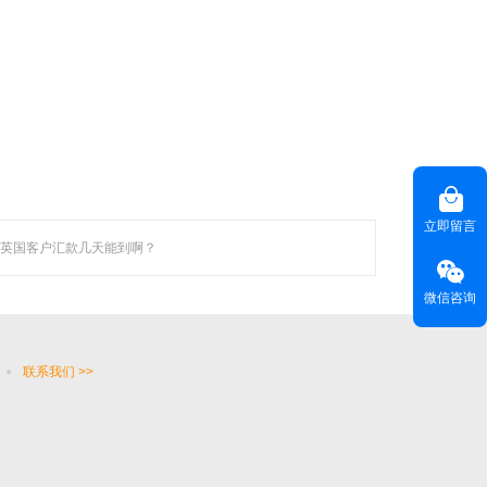
越来越 多企业的首选。
联系聚焦
咨询热线(
) ：020-22818315
HOT LINE
立即留言
英国客户汇款几天能到啊？
客服热线(
)：400-678-6206
CUSTOMER SERVICE
电子邮箱(
)：
master@weyes.cn
E-MAIL
微信咨询
地址(
)：广东省广州市海珠区磨碟沙大街133
OFFICE ADD
号国美智慧城西塔13楼全层
联系我们 >>