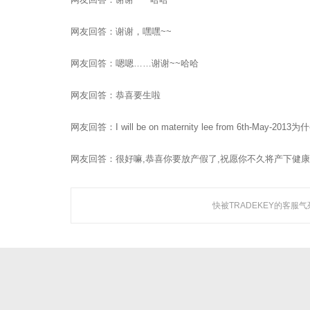
聚焦网络以
网友回答：谢谢，嘿嘿~~
研发了国内知名的人工
网友回答：嗯嗯……谢谢~~哈哈
网友回答：恭喜要生啦
关于聚焦
网友回答：I will be on maternity lee from 6th-M
广州聚焦网络技术有限公司作为国内知名人工智能营销机
网友回答：很好嘛,恭喜你要放产假了,祝愿你不久将产下健
构，是一家集技术研发与网络营销服务为一体的创新型高新
技术企业。
公司成立于2005年，总部设立于广州市CBD，在佛山、深圳
快被TRADEKEY的客服气
等地设立多家分支机构，拥有专业的技术团队及客服队伍，
以及拔尖研发人才。
查看更多 >>