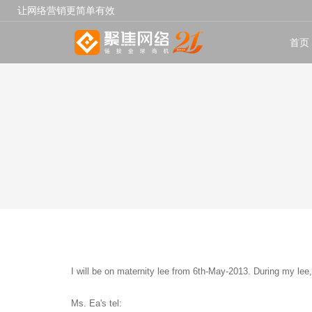
让网络营销更简单有效
首页
I will be on maternity lee from 6th-May-2013. During my lee
Ms. Ea's tel: