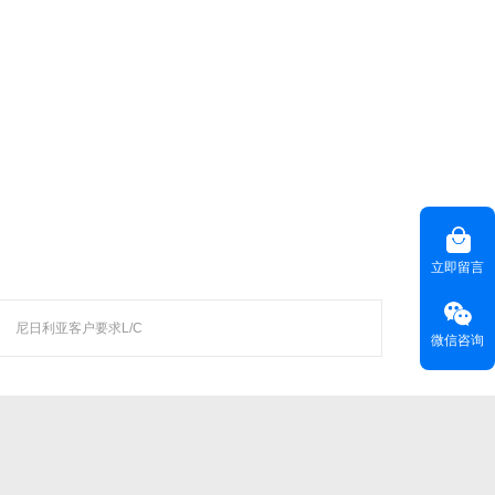
等技术领域，
越来越 多企业的首选。
联系聚焦
咨询热线(
) ：020-22818315
HOT LINE
立即留言
客服热线(
)：400-678-6206
CUSTOMER SERVICE
电子邮箱(
)：
master@weyes.cn
E-MAIL
尼日利亚客户要求L/C
微信咨询
地址(
)：广东省广州市海珠区磨碟沙大街133
OFFICE ADD
号国美智慧城西塔13楼全层
联系我们 >>