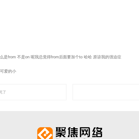
“让网络营销更简单有效”为使命，深入人工智能自然语言处理、机器学习、数据挖掘 
智能自动化营销系统，凭借着上线快、效果好、功能强大、高性价比的特点，成为了
走近聚焦
ay-2013为什么是from 不是on 呢我总觉得from后面要加个to 哈哈 原谅我的强迫症
康可爱的小
死了