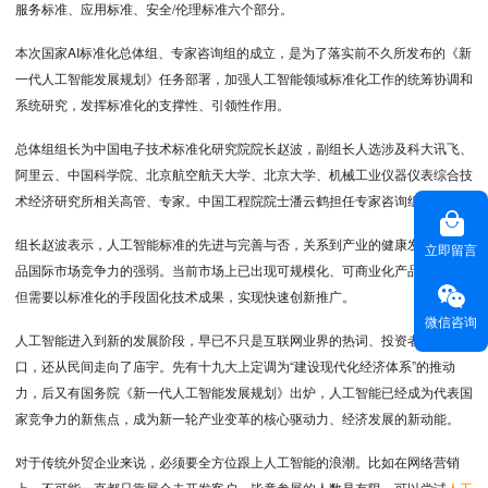
服务标准、应用标准、安全/伦理标准六个部分。
本次国家AI标准化总体组、专家咨询组的成立，是为了落实前不久所发布的《新
一代人工智能发展规划》任务部署，加强人工智能领域标准化工作的统筹协调和
系统研究，发挥标准化的支撑性、引领性作用。
总体组组长为中国电子技术标准化研究院院长赵波，副组长人选涉及科大讯飞、
阿里云、中国科学院、北京航空航天大学、北京大学、机械工业仪器仪表综合技
术经济研究所相关高管、专家。中国工程院院士潘云鹤担任专家咨询组组长。
组长赵波表示，人工智能标准的先进与完善与否，关系到产业的健康发展以及产
立即留言
品国际市场竞争力的强弱。当前市场上已出现可规模化、可商业化产品和应用，
但需要以标准化的手段固化技术成果，实现快速创新推广。
微信咨询
人工智能进入到新的发展阶段，早已不只是互联网业界的热词、投资者眼中的风
口，还从民间走向了庙宇。先有十九大上定调为“建设现代化经济体系”的推动
力，后又有国务院《新一代人工智能发展规划》出炉，人工智能已经成为代表国
家竞争力的新焦点，成为新一轮产业变革的核心驱动力、经济发展的新动能。
对于传统外贸企业来说，必须要全方位跟上人工智能的浪潮。比如在网络营销
上，不可能一直都只靠展会去开发客户，毕竟参展的人数是有限。可以尝试
人工