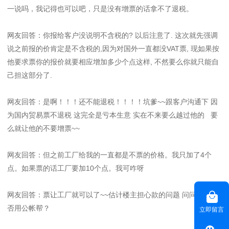
一说吗，我记得也可以吧，只是没有增票的话拿不了退税。
网友回答：你报给客户没说明不含税的? 以后注意了. 这次就先强调
说之前报的价肯定是不含税的,因为对国外一直都没VAT票, 现如果按
他要求票你的报价就要相应增加多少个点这样, 不然要么你就只能自
己担这部分了.
网友回答：是啊！！！还不能退税！！！！坑爹~~跟客户沟通下 因
为国内贸易票不退税 这完全是亏本生意 实在不来要么越过他的 要
么就让他的不要增票~~
网友回答：但之前工厂给我的一直都是不票的价格。我只加了4个
点。如果票的话工厂要加10个点。我可咋呀
网友回答：票让工厂就可以了~~估计楼主担心款的问题 问问你的能
否用公帐帮？
立即留言