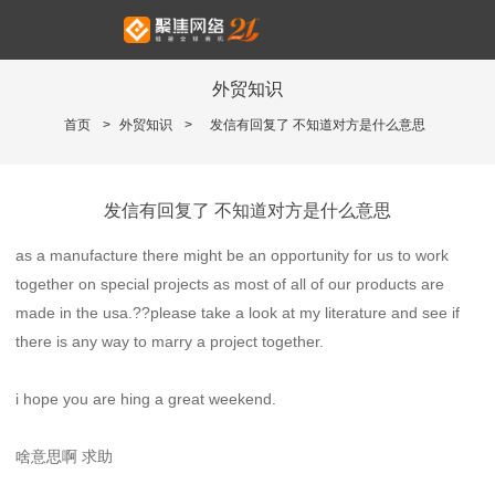
外贸知识
首页
>
外贸知识
>
发信有回复了 不知道对方是什么意思
发信有回复了 不知道对方是什么意思
as a manufacture there might be an opportunity for us to work
together on special projects as most of all of our products are
made in the usa.??please take a look at my literature and see if
there is any way to marry a project together.
i hope you are hing a great weekend.
啥意思啊 求助