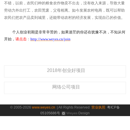
不错，以前，农民们种的粮食农作物卖不出去，没有收入来源，导致大量
劳动力外出打工，农田荒废，父母相离。如今发展农村电商，既可以帮助
农民们把农产品卖到城里，还能带动农村的经济发展，实现自己的价值。
个人创业初期是非常辛苦的，如果迷茫的你还在犹豫不决，不知从何
开始
，
请点击
：
http://www.weyes.cn/join
2018年创业好项目
网络公司项目
© 2005-2026
www.weyes.cn
| All Rights Reserved
营业执照
粤ICP备
05105686号
Design