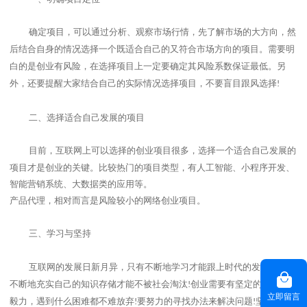
确定项目
，可以
通过分析、观察市场行情，
先了解市场的大方向
，然
后结合自身的情况选择一个既适合自己的又符合市场方向的项目。
需要明
白的
是创业有风险，在选择项目上一定要确定其风险系数保证最低
。
另
外
，还
要提醒大家结合自己的实际情况选择项目，不要盲目跟风选择
!
二、
选择适合自己发展的项目
目前
，
互联网上可以选择的
创业项目
很多，
选择一个适合自己发展的
项目才是创业的关键。比较热门的项目类型，有人工智能、小程序开发、
智能营销系统、大数据类的应用等。
产品代理，相对而言是风险较小的网络创业项目。
三、学习与坚持
互联网的发展日新月异，
只有不断地学习才能跟上时代的发展
，
只有
不断地充实自己的知识存储才能不被社会淘汰
创业需要有坚定的和刚强的
!
立即留言
毅力，遇到什么困难都不难放弃
要努力的寻找办法来解决问题
坚持住了
!
!