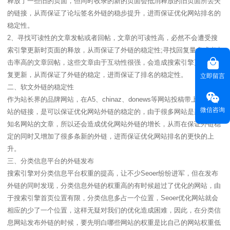
释放了一些旧的页面，但同时收录的新的页面会抵消释放的旧页面所丢失
的链接，从而保证了论坛签名外链的稳步提升，进而保证优化网站排名的
稳定性。
2、寻找可读性的文章发帖或者回帖，文章的可读性高，必然不会遭受搜
索引擎更新时页面的释放，从而保证了外链的稳定性;寻找回复量多或者点
击率高的文章回帖，这些文章由于互动性很强，会造成搜索引擎更新时反
复更新，从而保证了外链的稳定，进而保证了排名的稳定性。
立即留言
二、软文外链的稳定性
作为站长界的品牌网站，在A5、chinaz、donews等网站投稿带上优化网
微信咨询
站的链接，是可以保证优化网站外链的稳定的，由于很多网站是采集这些
知名网站的文章，所以还会造成优化网站外链的增长，从而在保证外链稳
定的同时又增加了很多条新的外链，进而保证优化网站排名的更快的上
升。
三、分类信息平台的外链发布
搜索引擎对分类信息平台权重的提高，让不少Seoer纷纷进军，但在发布
外链的同时发现，分类信息外链的权重高的有时候超过了优化的网站，由
于搜索引擎首页位置有限，分类信息多占一个位置，Seoer优化网站就会
相应的少了一个位置，这样无疑对我们的优化造成困难，因此，在分类信
息网站发布外链的时候，要先明白哪些网站的权重是比自己的网站权重低