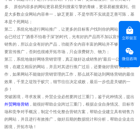
多、 原创内容多的网站更容易受到搜索引擎的青睐，更容易被搜索到。但
是大多数企业网站内容单一，缺乏更新，不是华而不实就是乏善可陈，基
本是个死网站；
第二，系统化地进行网站推广，让更多的目标客户找到你的网站，当今社
会已经过了“酒香不怕巷子深”的时代，光有好的产品而不加以宣传是无法
立即留言
销售的，所以企业有好的产品，功能齐全内容丰富的网站并不够，更加需
要宣传推广，否则也很难开拓市场，只会浪费财力、物力；
微信咨询
第三，系统地做好网络营销管理，真正做好达成销售的“最后一公里”的事
情，在建立相应的网站，并且对其进行推广过后，还要做好营销管理工
作，如果网站不能做好营销管理的工作，那么就不能达到网络营销的最佳
效果，千里之堤毁于蚁穴，细节往往决定成败，最后一步也是关键的一
步！
突破困境，寻求发展，外贸企业必然要跨过三重门，鉴于此种情况，提出
外贸网络营销
，能很好帮助企业跨过三重门，根据企业自身情况、目标市
场和竞争对手概况，制定个性化整合营销方案，帮助企业建立具有销售力
的网站，并且进行有效推广，做好后期的数据统计和分析，帮助企业走出
困境，开拓市场！