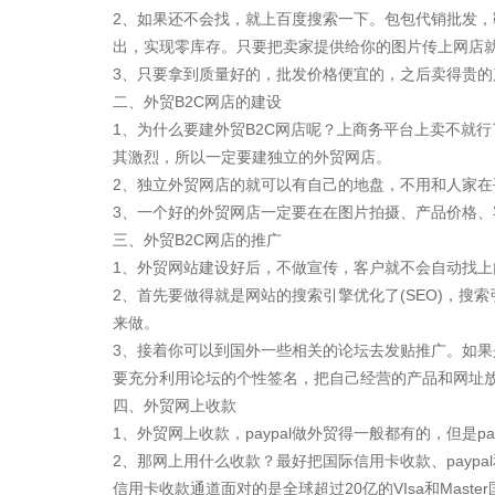
2、如果还不会找，就上百度搜索一下。包包代销批发
出，实现零库存。只要把卖家提供给你的图片传上网店
3、只要拿到质量好的，批发价格便宜的，之后卖得贵
二、外贸B2C网店的建设
1、为什么要建外贸B2C网店呢？上商务平台上卖不就
其激烈，所以一定要建独立的外贸网店。
2、独立外贸网店的就可以有自己的地盘，不用和人家
3、一个好的外贸网店一定要在在图片拍摄、产品价格
三、外贸B2C网店的推广
1、外贸网站建设好后，不做宣传，客户就不会自动找
2、首先要做得就是网站的搜索引擎优化了(SEO)，
来做。
3、接着你可以到国外一些相关的论坛去发贴推广。如果
要充分利用论坛的个性签名，把自己经营的产品和网址
四、外贸网上收款
1、外贸网上收款，paypal做外贸得一般都有的，但
2、那网上用什么收款？最好把国际信用卡收款、pay
信用卡收款通道面对的是全球超过20亿的VIsa和Ma