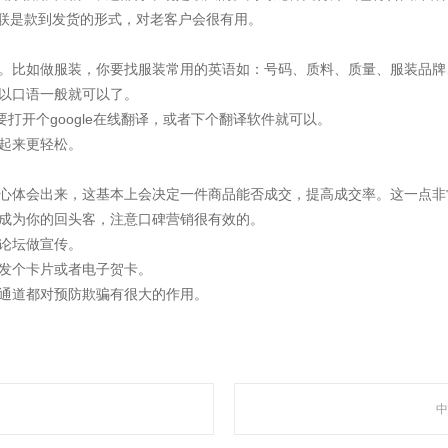
聚焦网络
，而西联是款到发货的形式，对老客户会很有用。
子。比如做服装，你要找服装常用的英语如：号码、质料、质量、服装品牌
“让网络营销更简单有效”为使命，深入人工智能自然语言处理、机器学习、数据挖掘 
以口语一般就可以了。
智能自动化营销系统，凭借着上线快、效果好、功能强大、高性价比的特点，成为了
要打开个google在线翻译，或者下个翻译软件就可以。
起来更轻松。
用心体会出来，这基本上会决定一件商品能否成交，提高成交率。这一点非
也成为你的回头客，注意口碑营销很有效的。
走近聚焦
论坛做宣传。
发个卡片或者电子贺卡。
款通道都对预防欺骗有很大的作用。
中