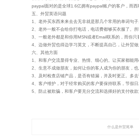
paypal面对的是全球1.6亿拥有paypal账户的客户
五、外贸英语问题
1、老外买东西来来去去无非就是那几个常用的单词句
聚焦网络以
2、老外一般不会给你打电话，电话费都够买衣服了。所
研发了国内知名的人工
3、一般老外都是和你用MSN或者Email联系的，而你只
4、边做外贸也得边学习英文，不断提高自己，让外贸做
六、其他方面
1、和客户交流显得专业、热情、细心的。让买家都能
2、生意不成做朋友，如何让你的客人成为你的朋友，
关于聚焦
3、及时检查店铺产品，是否有错漏，并及时更正。多去
4、客户维护，对于经常购买的客户要保持联系，节假日
广州聚焦网络技术有限公司作为国内知名人工智能营销机
构，是一家集技术研发与网络营销服务为一体的创新型高新
5、防止被欺骗，和客户要充分交流和选择好的支付收
技术企业。
公司成立于2005年，总部设立于广州市CBD，在佛山、深圳
等地设立多家分支机构，拥有专业的技术团队及客服队伍，
以及拔尖研发人才。
什么是外贸尾单
查看更多 >>