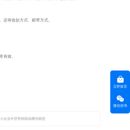
、还有收款方式、邮寄方式。
等技术领域，
越来越 多企业的首选。
常有效。
联系聚焦
咨询热线(
) ：020-22818315
HOT LINE
立即留言
客服热线(
)：400-678-6206
CUSTOMER SERVICE
电子邮箱(
)：
master@weyes.cn
E-MAIL
微信咨询
地址(
)：广东省广州市海珠区磨碟沙大街133
OFFICE ADD
号国美智慧城西塔13楼全层
小企业外贸营销面临哪些困惑
联系我们 >>