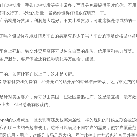
，鞋代销批发，手饰代销批发等等非常多，而且是免费提供图片给你。不用
就可以行了。货物的质量，当然你也得仔细跟踪研究一下。
的产品就是好货源，利润越大越好。不要小看货源，可能这就是你成功的一
行了吗？但是你考虑过商务平台的卖家有多少了吗？平台的市场价格是非
在平台上死掐。独立外贸网店还可以树立自己的品牌、信用度和实力等等。
、客户服务、客户体验还有色彩调配等方面着手建设。
上门的。如何让客户找上门，这才是关键。
搜索引擎有付费和免费的，经济允许的话开始的时候结合来做，之后靠免费
是针对美国客户，你可以去美国一些社区发贴推广。这是最直接、最有效
放上去，付出总会有收获的。
是paypal的缺点就是一旦发现有违反被寓为圣经一样的规则的时候立刻会
pal和西联三者结合起来使用。这样可以满足不同客户的需要，使客户覆盖
ster国际信用卡用户，这部分市场是最大的。同时此种支付方式也符合国