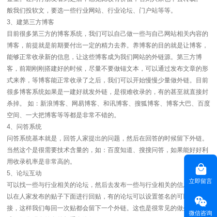
般我们投软文，要选一些行业网站、行业论坛、门户站等等。
3、建第三方博客
目前很多第三方的博客系统，我们可以自己做一些与自己网站相关内容的
博客，前提就是前期要付出一定的精力去养。养博客的目的就是让博客，
能够正常收录新的信息，让这些博客成为我们网站的外链源。第三方博
客，前期刚刚搭建好的时候，尽量不要做锚文本，可以通过发布文章的形
式来养，等博客能正常收录了之后，我们可以开始慢慢少量做外链。目前
很多博客系统如果是一建好就发外链，是很难收录的，有的甚至就直接封
杀掉。 如：新浪博客、网易博客、和讯博客、搜狐博客、博客大巴、百度
空间、一大把博客等等都是非常不错的。
4、问答系统
问答系统基本就是，回答人家提出的问题，然后在回答的时候留下外链。
当然这个是很需要技术含量的，如：百度知道、搜搜问答，如果能好好利
用收录机率是非常高的。
5、论坛互动
立即留言
可以找一些与行业相关的论坛，然后去发布一些与行业相关的信息。也可
以在人家发布的贴子下面进行回贴，有的论坛可以设置签名的可以做上链
接，这样我们每回一次贴都会留下一个外链。这也是很常见的做外链的方
微信咨询