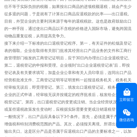
往不等于实际负担的税额，如果按出口商品的进项税额退税，就会产生少
征多退的问题，于是就有了计算出口商品应退税款的比率——出口退税。
目前，外贸企业的主要利润来源于每年的退税税款。这也是政府鼓励出口
的一种手段，通过使出口商品以不含税的价格进入国际市场，避免跨国流
动物品重复征税，从而提高竞争力。
接下来介绍一下标准的出口退税登记程序。第一，有关证件的松烟及登记
表的领取。企业在取得有关部门批准其经营出口产品业务的文件和工商行
政管理部门核发的工商登记证明后，应于30日内办理出口企业退税登记。
第二，退税登记的申报和受理。企业领到“出口企业退税登记表”后，即按
登记表及有关要求填写，加盖企业公章和有关人员印章后，连同出口产品
经营权批准文件、工商登记证明等证明资料一起报送税务机关，税务机关
经审核无误后，即受理登记。第三，填发出口退税登记证。税务机关接到
企业的正式申请，经审核无误并按规定的程序批准后，核发给企业“出口退
立即留言
税登记证”。第四，出口退税登记的变更或注销。当企业经营状况发生变化
或某些退税政策发生变动时，应根据实际需要变更或注销退税登记。
一般情况下，出口产品应具备以下3个条件。首先，必须是属于产品税、
微信咨询
增值税和特别消费税范围的产品。其次，必须报关离境。所谓出口，即是
输出关口。这是区分产品是否属于应退税出口产品的主要标准之一，以加