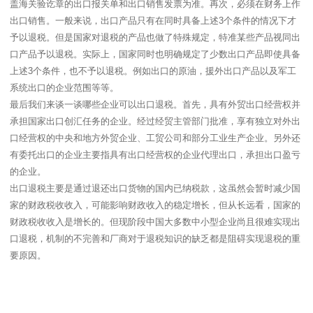
盖海关验讫章的出口报关单和出口销售发票为准。再次，必须在财务上作
出口销售。一般来说，出口产品只有在同时具备上述3个条件的情况下才
予以退税。但是国家对退税的产品也做了特殊规定，特准某些产品视同出
口产品予以退税。实际上，国家同时也明确规定了少数出口产品即使具备
上述3个条件，也不予以退税。例如出口的原油，援外出口产品以及军工
系统出口的企业范围等等。
最后我们来谈一谈哪些企业可以出口退税。首先，具有外贸出口经营权并
承担国家出口创汇任务的企业。经过经贸主管部门批准，享有独立对外出
口经营权的中央和地方外贸企业、工贸公司和部分工业生产企业。另外还
有委托出口的企业主要指具有出口经营权的企业代理出口，承担出口盈亏
的企业。
出口退税主要是通过退还出口货物的国内已纳税款，这虽然会暂时减少国
家的财政税收收入，可能影响财政收入的稳定增长，但从长远看，国家的
财政税收收入是增长的。但现阶段中国大多数中小型企业尚且很难实现出
口退税，机制的不完善和厂商对于退税知识的缺乏都是阻碍实现退税的重
要原因。