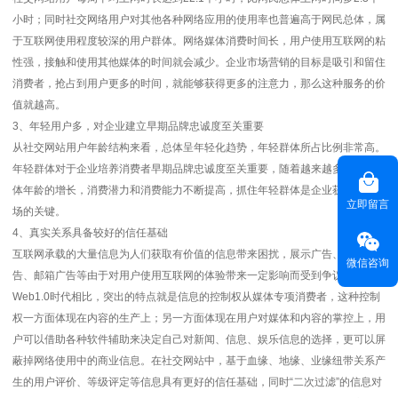
小时；同时社交网络用户对其他各种网络应用的使用率也普遍高于网民总体，属
于互联网使用程度较深的用户群体。网络媒体消费时间长，用户使用互联网的粘
性强，接触和使用其他媒体的时间就会减少。企业市场营销的目标是吸引和留住
消费者，抢占到用户更多的时间，就能够获得更多的注意力，那么这种服务的价
值就越高。
3、年轻用户多，对企业建立早期品牌忠诚度至关重要
从社交网站用户年龄结构来看，总体呈年轻化趋势，年轻群体所占比例非常高。
年轻群体对于企业培养消费者早期品牌忠诚度至关重要，随着越来越多的年轻群
体年龄的增长，消费潜力和消费能力不断提高，抓住年轻群体是企业获得未来市
立即留言
场的关键。
4、真实关系具备较好的信任基础
互联网承载的大量信息为人们获取有价值的信息带来困扰，展示广告、内容广
微信咨询
告、邮箱广告等由于对用户使用互联网的体验带来一定影响而受到争议。与
Web1.0时代相比，突出的特点就是信息的控制权从媒体专项消费者，这种控制
权一方面体现在内容的生产上；另一方面体现在用户对媒体和内容的掌控上，用
户可以借助各种软件辅助来决定自己对新闻、信息、娱乐信息的选择，更可以屏
蔽掉网络使用中的商业信息。在社交网站中，基于血缘、地缘、业缘纽带关系产
生的用户评价、等级评定等信息具有更好的信任基础，同时“二次过滤”的信息对