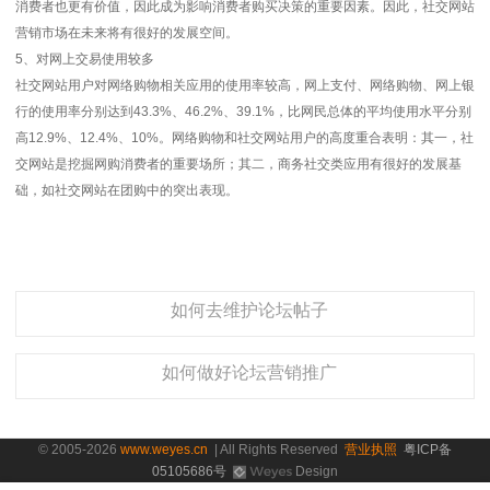
消费者也更有价值，因此成为影响消费者购买决策的重要因素。因此，社交网站
营销市场在未来将有很好的发展空间。
5、对网上交易使用较多
社交网站用户对网络购物相关应用的使用率较高，网上支付、网络购物、网上银
行的使用率分别达到43.3%、46.2%、39.1%，比网民总体的平均使用水平分别
高12.9%、12.4%、10%。网络购物和社交网站用户的高度重合表明：其一，社
交网站是挖掘网购消费者的重要场所；其二，商务社交类应用有很好的发展基
础，如社交网站在团购中的突出表现。
如何去维护论坛帖子
如何做好论坛营销推广
© 2005-2026
www.weyes.cn
| All Rights Reserved
营业执照
粤ICP备
05105686号
Design