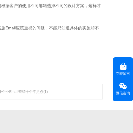
们根据客户的使用不同邮箱选择不同的设计方案，这样才
等技术领域，
越来越 多企业的首选。
实施Email应该重视的问题，不能只知道具体的实施却不
联系聚焦
咨询热线(
) ：020-22818315
HOT LINE
立即留言
客服热线(
)：400-678-6206
CUSTOMER SERVICE
电子邮箱(
)：
master@weyes.cn
E-MAIL
小企业Email营销十个不足点(1)
微信咨询
地址(
)：广东省广州市海珠区磨碟沙大街133
OFFICE ADD
号国美智慧城西塔13楼全层
联系我们 >>