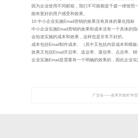
因为企业使用不同邮箱，我们不可能都是千篇一律按照
聚焦网络以
能有更好的用户感受和效果。
研发了国内知名的人工
10.中小企业实施Email营销的效果没有具体的量化指标
中小企业实施Email营销的效果和成本没有一个具体的指
会知道实施的成本和效果，这样也是非常不好的。
成本包括Email制作成本、（其中又包括内容成本和模板
效果又包括Email开启率、送达率、退信率、点击率、
关于聚焦
企业实施Email是需要有一个明确的效果的，因此企业实施
广州聚焦网络技术有限公司作为国内知名人工智能营销机
构，是一家集技术研发与网络营销服务为一体的创新型高新
技术企业。
公司成立于2005年，总部设立于广州市CBD，在佛山、深圳
广交会——改革开放的“外贸
等地设立多家分支机构，拥有专业的技术团队及客服队伍，
以及拔尖研发人才。
查看更多 >>