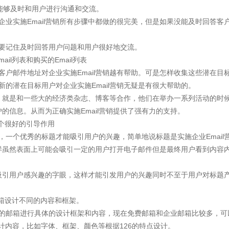
能够及时和用户进行沟通和交流。
企业实施Email营销所有步骤中都做的很完美，但是如果没能及时回答客
定要记住及时回答用户问题和用户很好地交流。
il列表和购买的Email列表
标客户邮件地址对企业实施Email营销越有帮助。可是怎样收集这些潜在
新的潜在目标用户对企业实施Email营销无疑是有很大帮助的。
，就是和一些大的经济类杂志、博客等合作，他们在举办一系列活动的时
的信息。从而为正确实施Email营销提供了强有力的支持。
一个很好的引导作用
，一个优秀的标题才能吸引用户的兴趣，简单地说标题是实施企业Email
样虽然表面上可能会吸引一定的用户打开电子邮件但是最终用户看到内容
引用户感兴趣的字眼，这样才能引发用户的兴趣同时不至于用户对标题产生
邮箱设计不同的内容和框架。
聚焦网络
使用的邮箱进行具体的设计框架和内容，现在免费邮箱和企业邮箱比较多，
设计内容，比如字体、框架、颜色等根据126的特点设计。