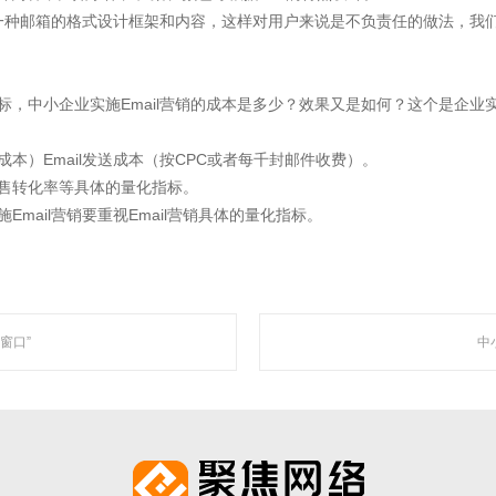
一种邮箱的格式设计框架和内容，这样对用户来说是不负责任的做法，我
“让网络营销更简单有效”为使命，深入人工智能自然语言处理、机器学习、数据挖掘 
智能自动化营销系统，凭借着上线快、效果好、功能强大、高性价比的特点，成为了
标，中小企业实施Email营销的成本是多少？效果又是如何？这个是企业
成本）Email发送成本（按CPC或者每千封邮件收费）。
销售转化率等具体的量化指标。
走近聚焦
Email营销要重视Email营销具体的量化指标。
窗口”
中