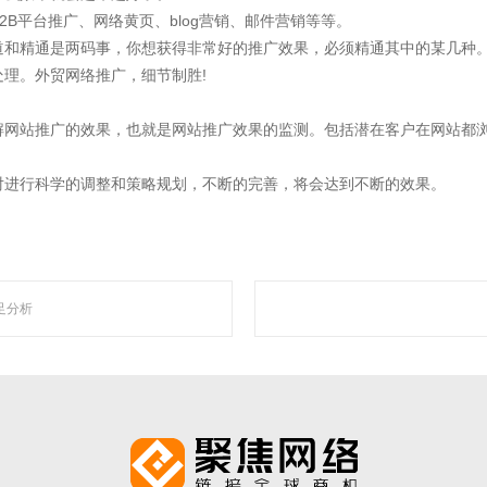
“让网络营销更简单有效”为使命，深入人工智能自然语言处理、机器学习、数据挖掘 
B平台推广、网络黄页、blog营销、邮件营销等等。
智能自动化营销系统，凭借着上线快、效果好、功能强大、高性价比的特点，成为了
道和精通是两码事，你想获得非常好的推广效果，必须精通其中的某几种
理。外贸网络推广，细节制胜!
解网站推广的效果，也就是网站推广效果的监测。包括潜在客户在网站都
对进行科学的调整和策略规划，不断的完善，将会达到不断的效果。
走近聚焦
足分析