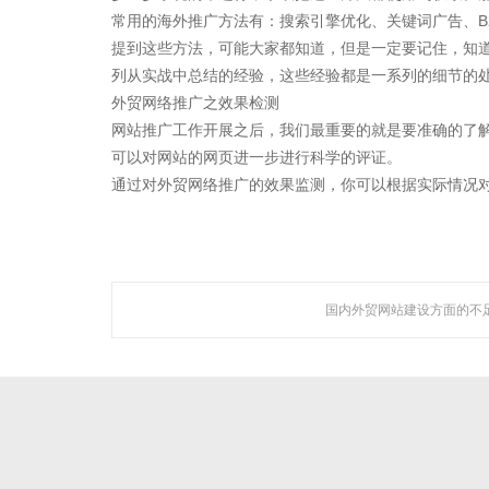
聚焦网络以
常用的海外推广方法有：搜索引擎优化、关键词广告、B2
研发了国内知名的人工
提到这些方法，可能大家都知道，但是一定要记住，知
列从实战中总结的经验，这些经验都是一系列的细节的处
外贸网络推广之效果检测
网站推广工作开展之后，我们最重要的就是要准确的了
可以对网站的网页进一步进行科学的评证。
通过对外贸网络推广的效果监测，你可以根据实际情况
关于聚焦
广州聚焦网络技术有限公司作为国内知名人工智能营销机
构，是一家集技术研发与网络营销服务为一体的创新型高新
技术企业。
国内外贸网站建设方面的不
公司成立于2005年，总部设立于广州市CBD，在佛山、深圳
等地设立多家分支机构，拥有专业的技术团队及客服队伍，
以及拔尖研发人才。
查看更多 >>