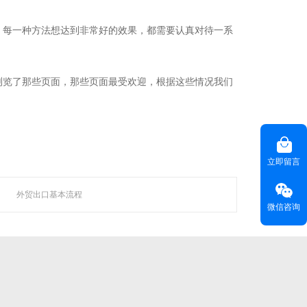
等技术领域，
越来越 多企业的首选。
。每一种方法想达到非常好的效果，都需要认真对待一系
浏览了那些页面，那些页面最受欢迎，根据这些情况我们
联系聚焦
咨询热线(
) ：020-22818315
HOT LINE
立即留言
客服热线(
)：400-678-6206
CUSTOMER SERVICE
外贸出口基本流程
电子邮箱(
)：
master@weyes.cn
E-MAIL
微信咨询
地址(
)：广东省广州市海珠区磨碟沙大街133
OFFICE ADD
号国美智慧城西塔13楼全层
联系我们 >>