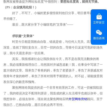
数网友被整蛊提升网站知名度”中领悟到：
要想知名度高，就得无节操。
（
PS
：企业慎用此招！）
好了，不写了。小编的更多领悟留到他日分享，明日要早起，还是
早些睡了。
立即留言
最后，跟大家分享下小编练笔的“文章体”——
求职篇“文章体”
微信咨询
时至今日都是我咎由自取，错就是错，与任何人无关。高等学府的
深造，造就了我狂妄自大，目空一切的自负，导致今日岌岌可危的职场失
误，我今天愿意承担一切后果。
其实，我很感谢社会让我跌倒在今天，而不是在我无法翻身的将
来，我必须重新梳理自己，坦然面对并诚恳道歉！我，在事业中写就了一
篇大错的文章。我辜负了爸爸妈妈，辜负了老婆孩子，辜负了亲朋戚友对
我青年才俊的称呼，辜负了所有对我寄予期望的人。对不起，请能接受我
发自深心的歉意和愧悔。
聚焦网络给我提供的是一个非常有前景的工作，可这一切被我耽误
了，我的错误决定不配得到原谅，我造成的家人生活艰辛也难以弥补，但
我想弥补，必须去弥补，现在就去聚焦网络应聘
外贸网络营销
顾问。至于
我自己，已咎由自取，愿日后机会再不等待。