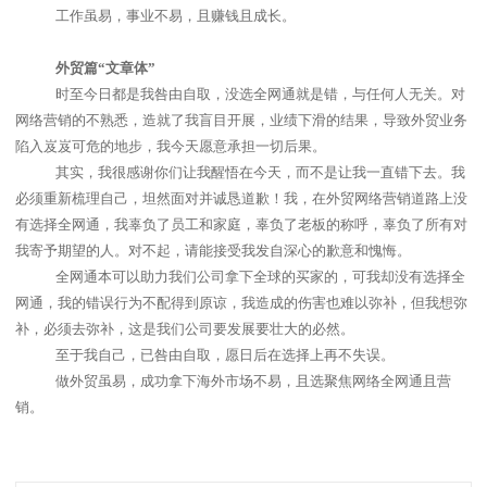
工作虽易，事业不易，且赚钱且成长。
外贸篇“文章体”
时至今日都是我咎由自取，没选全网通就是错，与任何人无关。对
网络营销的不熟悉，造就了我盲目开展，业绩下滑的结果，导致外贸业务
陷入岌岌可危的地步，我今天愿意承担一切后果。
其实，我很感谢你们让我醒悟在今天，而不是让我一直错下去。我
必须重新梳理自己，坦然面对并诚恳道歉！我，在外贸网络营销道路上没
有选择全网通，我辜负了员工和家庭，辜负了老板的称呼，辜负了所有对
我寄予期望的人。对不起，请能接受我发自深心的歉意和愧悔。
全网通本可以助力我们公司拿下全球的买家的，可我却没有选择全
网通，我的错误行为不配得到原谅，我造成的伤害也难以弥补，但我想弥
补，必须去弥补，这是我们公司要发展要壮大的必然。
至于我自己，已咎由自取，愿日后在选择上再不失误。
做外贸虽易，成功拿下海外市场不易，且选聚焦网络全网通且营
销。