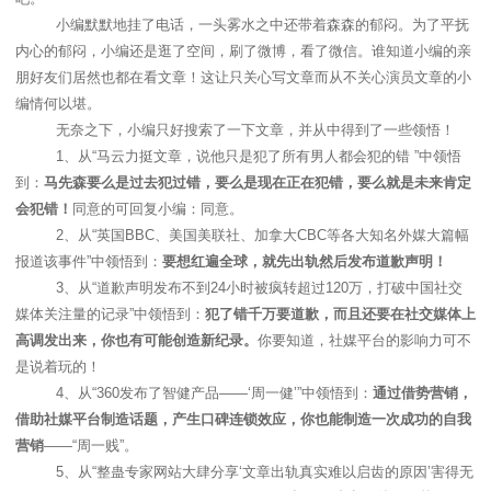
小编默默地挂了电话，一头雾水之中还带着森森的郁闷。为了平抚
内心的郁闷，小编还是逛了空间，刷了微博，看了微信。谁知道小编的亲
朋好友们居然也都在看文章！这让只关心写文章而从不关心演员文章的小
编情何以堪。
无奈之下，小编只好搜索了一下文章，并从中得到了一些领悟！
1
、从“马云力挺文章，说他只是犯了所有男人都会犯的错 ”中领悟
到：
马先森要么是过去犯过错，要么是现在正在犯错，要么就是未来肯定
会犯错！
同意的可回复小编：同意。
2
、从“英国
BBC
、美国美联社、加拿大
CBC
等各大知名外媒大篇幅
报道该事件”中领悟到：
要想红遍全球，就先出轨然后发布道歉声明！
3
、从“道歉声明发布不到
24
小时被疯转超过
120
万，打破中国社交
媒体关注量的记录”中领悟到：
犯了错千万要道歉，而且还要在社交媒体上
高调发出来，你也有可能创造新纪录。
你要知道，社媒平台的影响力可不
是说着玩的！
4
、从“
360
发布了智健产品——‘周一健’”中领悟到：
通过借势营销，
借助社媒平台制造话题，产生口碑连锁效应，你也能制造一次成功的自我
营销
——“周一贱”。
5
、从“整蛊专家网站大肆分享‘文章出轨真实难以启齿的原因’害得无