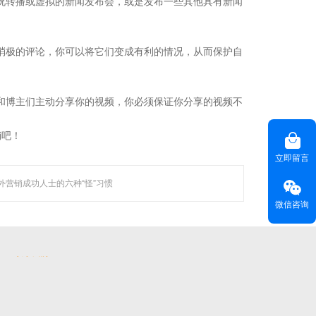
况转播或虚拟的新闻发布会，或是发布一些其他具有新闻
越来越 多企业的首选。
消极的评论，你可以将它们变成有利的情况，从而保护自
和博主们主动分享你的视频，你必须保证你分享的视频不
联系聚焦
销吧！
咨询热线(
) ：020-22818315
HOT LINE
立即留言
客服热线(
)：400-678-6206
CUSTOMER SERVICE
外营销成功人士的六种“怪”习惯
电子邮箱(
)：
master@weyes.cn
E-MAIL
微信咨询
地址(
)：广东省广州市海珠区磨碟沙大街133
OFFICE ADD
号国美智慧城西塔13楼全层
联系我们 >>