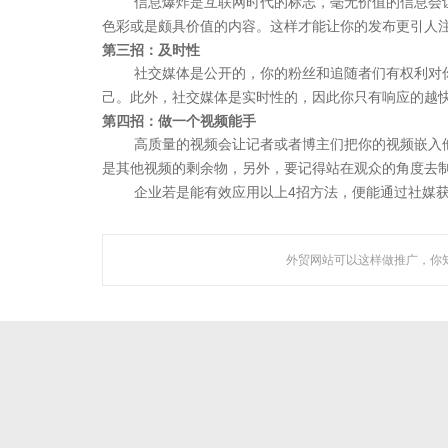
信息爆炸是互联网时代的标志，毫无价值的信息会
色彩或是颇具价值的内容。这样才能让你的发布更引人
研发了国内知名的人工
第三招：及时性
社交媒体是公开的，你的粉丝和追随者们有权利对
己。此外，社交媒体是实时性的，因此你只有响应的越
第四招：做一个视频能手
高质量的视频会让记者或者博主们把你的视频嵌入
关于聚焦
是其他视频的剩余物，另外，要记得站在观众的角度去
4
企业若是能有效应用以上
招方法，便能通过社媒
广州聚焦网络技术有限公司作为国内知名人工智能营销机
构，是一家集技术研发与网络营销服务为一体的创新型高新
技术企业。
外贸网站可以这样做推广，你
公司成立于2005年，总部设立于广州市CBD，在佛山、深圳
等地设立多家分支机构，拥有专业的技术团队及客服队伍，
以及拔尖研发人才。
查看更多 >>