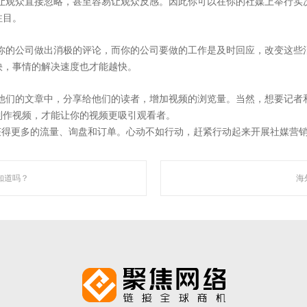
让观众直接忽略，甚至容易让观众反感。因此你可以在你的社媒上举行实
注目。
智能自动化营销系统，凭借着上线快、效果好、功能强大、高性价比的特点，成为了
你的公司做出消极的评论，而你的公司要做的工作是及时回应，改变这些
快，事情的解决速度也才能越快。
他们的文章中，分享给他们的读者，增加视频的浏览量。当然，想要记者
走近聚焦
制作视频，才能让你的视频更吸引观看者。
获得更多的流量、询盘和订单。心动不如行动，赶紧行动起来开展社媒营
知道吗？
海