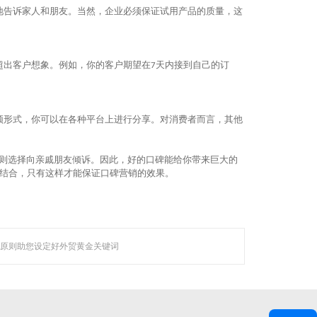
地告诉家人和朋友。当然，企业必须保证试用产品的质量，这
超出客户想象。例如，你的客户期望在
天内接到自己的订
7
频形式，你可以在各种平台上进行分享。对消费者而言，其他
则选择向
亲戚朋友
倾诉。
因此，好的口碑能给你带来巨大的
结合，只有这样才能保证口碑营销的效果。
等技术领域，
越来越 多企业的首选。
原则助您设定好外贸黄金关键词
联系聚焦