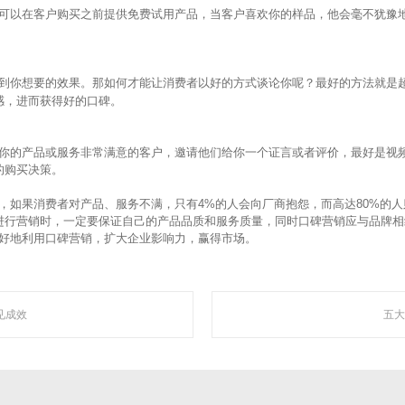
可以在客户购买之前提供免费试用产品，当客户喜欢你的样品，他会毫不犹豫
到你想要的效果。那如何才能让消费者以好的方式谈论你呢？最好的方法就是
感，进而获得好的口碑。
你的产品或服务非常满意的客户，邀请他们给你一个证言或者评价，最好是视
的购买决策。
聚焦网络
，如果消费者对产品、服务不满，只有
4%
的人会向厂商抱怨，而高达
80%
的人
进行营销时，一定要保证自己的产品品质和服务质量，同时口碑营销应与品牌相
好地利用口碑营销，扩大企业影响力，赢得市场。
“让网络营销更简单有效”为使命，深入人工智能自然语言处理、机器学习、数据挖掘 
智能自动化营销系统，凭借着上线快、效果好、功能强大、高性价比的特点，成为了
见成效
五大
走近聚焦