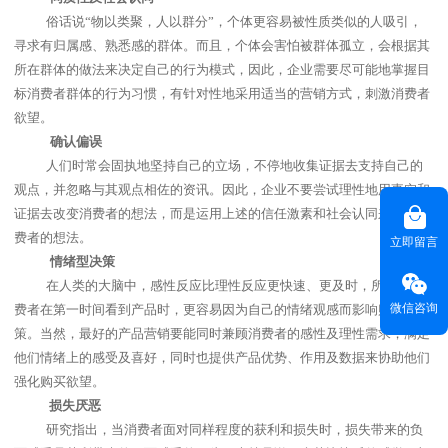
俗话说“物以类聚，人以群分”，个体更容易被性质类似的人吸引，
寻求有归属感、熟悉感的群体。而且，个体会害怕被群体孤立，会根据其
所在群体的做法来决定自己的行为模式，因此，企业需要尽可能地掌握目
标消费者群体的行为习惯，有针对性地采用适当的营销方式，刺激消费者
欲望。
确认偏误
人们时常会固执地坚持自己的立场，不停地收集证据去支持自己的
观点，并忽略与其观点相佐的资讯。因此，企业不要尝试理性地用事实和
证据去改变消费者的想法，而是运用上述的信任激素和社会认同来改变消
费者的想法。
立即留言
情绪型决策
在人类的大脑中，感性反应比理性反应更快速、更及时，所以，消
微信咨询
费者在第一时间看到产品时，更容易因为自己的情绪观感而影响购买决
策。当然，最好的产品营销要能同时兼顾消费者的感性及理性需求，满足
他们情绪上的感受及喜好，同时也提供产品优势、作用及数据来协助他们
强化购买欲望。
损失厌恶
研究指出，当消费者面对同样程度的获利和损失时，损失带来的负