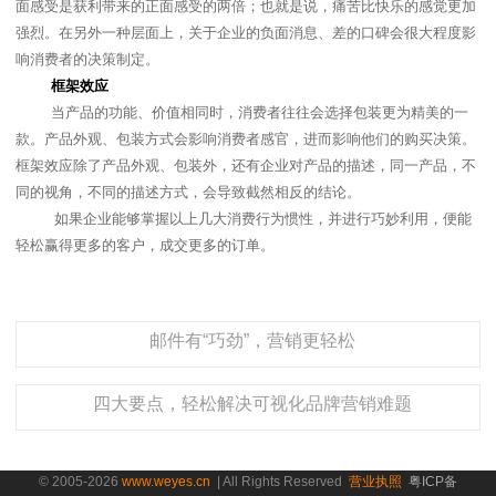
面感受是获利带来的正面感受的两倍；也就是说，痛苦比快乐的感觉更加
强烈。在另外一种层面上，关于企业的负面消息、差的口碑会很大程度影
响消费者的决策制定。
框架效应
当产品的功能、价值相同时，消费者往往会选择包装更为精美的一
款。产品外观、包装方式会影响消费者感官，进而影响他们的购买决策。
框架效应除了产品外观、包装外，还有企业对产品的描述，同一产品，不
同的视角，不同的描述方式，会导致截然相反的结论。
如果企业能够掌握以上几大消费行为惯性，并进行巧妙利用，便能
轻松赢得更多的客户，成交更多的订单。
邮件有“巧劲”，营销更轻松
四大要点，轻松解决可视化品牌营销难题
© 2005-2026
www.weyes.cn
| All Rights Reserved
营业执照
粤ICP备