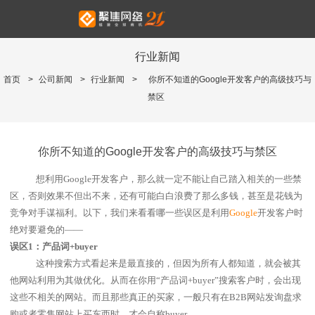
行业新闻
首页
>
公司新闻
>
行业新闻
>
你所不知道的Google开发客户的高级技巧与
禁区
你所不知道的Google开发客户的高级技巧与禁区
想利用
Google
开发客户，那么就一定不能让自己踏入相关的一些禁
区，否则效果不但出不来，还有可能白白浪费了那么多钱，甚至是花钱为
竞争对手谋福利。以下，我们来看看哪一些误区是利用
Google
开发客户时
绝对要避免的——
误区
1
：产品词
+buyer
这种搜索方式看起来是最直接的，但因为所有人都知道，就会被其
他网站利用为其做优化。从而在你用
“
产品词
+buyer”
搜索客户时，会出现
这些不相关的网站。而且那些真正的买家，一般只有在
B2B
网站发询盘求
购或者零售网站上买东西时，才会自称
buyer
。