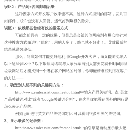
误区
2
：产品词
+
各国邮箱后缀
这种搜索方式开发客户效率也不高。这种方式搜到的邮箱，发几百
封邮件，或许也没有人回复。运气好到爆棚的除外。
误区
3
：依赖那些曾经有效的搜索方式
可能之前具有一定的效果，但是总是会被其他网站别有用心地针对
这种搜索方式而进行
“
优化
”
，用的人多了，路也就不好走了。导致最后的
结果就是效率低。
那么，到底如何才能更好地利用
Google
开发客户，而又能避免陷入
以上这些误区中？以下聚焦网络就与大家分享当别人需要花费长时间排除
垃圾网站后才能找到一个潜在客户网站的时候，你却能精准找到潜在客户
的方法——
1
、确定别人想不到的关键词方法：
http://www.esaleassist.com/freetool.html
中输入产品关键词。点
"
英文
产品关键词对比
"
或者
"Google
关键词分析
"
，在这里你能看到国外的同行是
怎么表示产品的。
例如
gift
进行英文产品关键词对比 可以看到很多相关的关键词。
2
、显示最多的记录数：
http://www.esaleassist.com/freetool.html
中的引擎是自动显示最大记