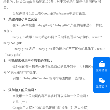
录数的，比如
Google
自动显示
100
条，对于其他的引擎也也是同样的设
置。
当然你也可以自己在
Google
的
Preferences
中进行设置。
3
、关键词最小单位设定：
在
Google
中搜索
baby gifts
与
" baby gifts"
产生的结果是不一样的。
为何？
baby gifts
表示：
baby
和
gifts
两个关键字的逻辑
“
与
”
操作。
result =
baby && gifts
" baby gifts"
表示：
baby gifts
即为最小的不可拆分的单元了，
result
=“baby gifts”
4
、排除搜索信息中不想要的信息：
做外贸的都不想将开发信发给自己的竞争对手，可利用
Google
用减
立即留言
号
“-”
表示逻辑
“
非
”
操作。
例如：
"baby gifts" –china
就可排除国内的一些同行。
微信咨询
5
、添加相关的关键词：
当使用一个关键词内容不够多时可以添加一个关键词：
方法（一）
Google
用大写的
“OR”
表示逻辑
“
或
”
操作（注意大小写）