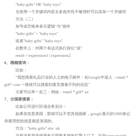
"baby gifts" OR "baby toys"
当使用一个关键词内容太多相关性不够强时可以添加一个关键词
方法（二）
加号或空格来表示逻辑
“
与
”
操作
"baby gifts" + "baby toys"
或者
"baby gifts" "baby toys"
在数学上：对两个表达式执行按位
“
或
”
result = expression1 | expression2
6
、模糊查询：
比如：
“
我想搜索礼品行业的人士的电子邮件：在
Google
中放入：
email *
gift* com
一搜就可以搜索到黄页搜索不到的信息
”
大家可以举一反三：例如：
email * gift* au
7
、分国家搜索：
比如公司进行区域业务划分：
如果你负责美国，那就可以不管其他国家，
google
显示的
1000
条记
录最理想的就是都是美国的。
方法：
"baby gifts" site: uk
当然还有就是使用各个国家本地的引擎入口了，比如
www.google.