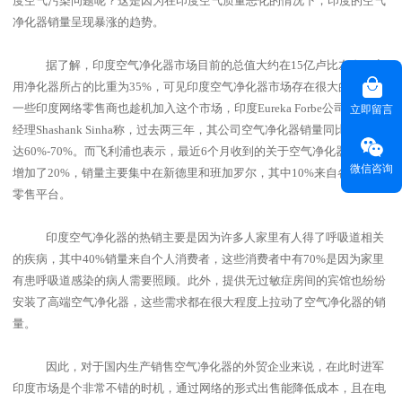
度空气污染问题呢？这是因为在印度空气质量恶化的情况下，印度的空气
净化器销量呈现暴涨的趋势。
据了解，印度空气净化器市场目前的总值大约在
15
亿卢比左右，家
用净化器所占的比重为
35%
，可见印度空气净化器市场存在很大的商机。
一些印度网络零售商也趁机加入这个市场，印度
Eureka Forbe
公司的高级
立即留言
经理
Shashank Sinha
称，过去两三年，其公司空气净化器销量同比增长率
达
60%-70%
。而飞利浦也表示，最近
6
个月收到的关于空气净化器的询盘
微信咨询
增加了
20%
，销量主要集中在新德里和班加罗尔，其中
10%
来自各个网络
零售平台。
印度空气净化器的热销主要是因为许多人家里有人得了呼吸道相关
的疾病，其中
40%
销量来自个人消费者，这些消费者中有
70%
是因为家里
有患呼吸道感染的病人需要照顾。此外，提供无过敏症房间的宾馆也纷纷
安装了高端空气净化器，这些需求都在很大程度上拉动了空气净化器的销
量。
因此，对于国内生产销售空气净化器的外贸企业来说，在此时进军
印度市场是个非常不错的时机，通过网络的形式出售能降低成本，且在电