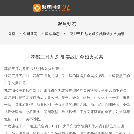
聚焦动态
首页
>
公司新闻
>
聚焦动态
>
花都三月九龙湖 实战掘金如火如荼
花都三月九龙湖 实战掘金如火如荼
花都三月九龙湖 实战掘金如火如荼
烟花三月下广州，花都三月九龙湖。又一届的网络掘金实战课程在木棉花盛开的
日子火爆开幕。
九龙湖公主酒店坐落于广州花都区九龙湖度假区的美茵河旁，是第16届亚运会
高尔夫比赛指定接待酒店，集客房、餐饮、会议、娱乐、运动休闲于一体，服务
一流，是旅游度假、商务休闲、会议宴请的理想之地。酒店采用欧陆风情、小镇
式设计建造。小桥流水，花园别墅，欧式风情。正是花开满园的季节，处处繁花
似锦，好一个美不胜收。
本次课程于15日晚正式启动，15日一大早实战学院的工作人员们就已奔赴现
场，为迎接总裁班的各位高管学员提前作准备。提早准备的必要性在心急的学员