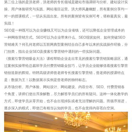
第二位上场的是洪老师，洪老师的专长领域是建站市场调研与分析、建站设计实
操、用户体验研究与实践、网站项目运营。洪大师风趣幽默，所有案例分享均一
对一的授课模式，一切从实战出发。所有的案例皆有实例可考，堪称最真实，最
实战！
SEO是一种既可以为企业赚钱又可以为企业省钱，还可以降低企业管理成本的
一种网络营销方式。SEO可以为企业带来什么、SEO现状如何、如何突破SEO
营销难关？何孔何老师以互联网典型案例结合自己多年以来的实战操作经验，分
门别类，指出企业SEO及搜索引擎营销中遇到的一些实际问题。
《搜索引擎营销吸金大法》课程帮助企业走出常见的搜索引擎营销策略误区，通
过案例实操带给总裁班学员付费营销吸金技巧，让学员企业能够借着搜索引擎营
销创造新的辉煌。特聘高级讲师曾老师专长搜索引擎营销，曾老师的授课特点
是：数据为王！以数据展示实例是曾老师的独特标志。
从市场分析、用户体验、网站设计、网站建设、内容分布、SEO、付费营销各
个角度，讲师们使出浑身解数，尽力解答学员们的所有疑问。这种一体化教学的
方式，即使学员从零开始，也不会出现掉队或者无法理解的问题。而循序渐进，
逐步深入的模式，即使已有相当认知的学员，也不会觉得内容苍白空洞。