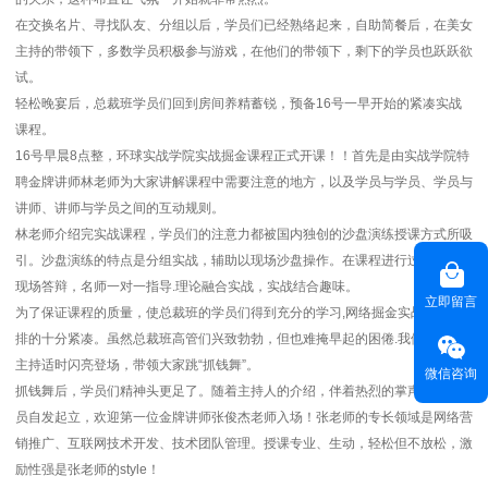
在交换名片、寻找队友、分组以后，学员们已经熟络起来，自助简餐后，在美女
主持的带领下，多数学员积极参与游戏，在他们的带领下，剩下的学员也跃跃欲
试。
轻松晚宴后，总裁班学员们回到房间养精蓄锐，预备16号一早开始的紧凑实战
课程。
16号早晨8点整，环球实战学院实战掘金课程正式开课！！首先是由实战学院特
聘金牌讲师林老师为大家讲解课程中需要注意的地方，以及学员与学员、学员与
讲师、讲师与学员之间的互动规则。
林老师介绍完实战课程，学员们的注意力都被国内独创的沙盘演练授课方式所吸
引。沙盘演练的特点是分组实战，辅助以现场沙盘操作。在课程进行过程中学员
现场答辩，名师一对一指导.理论融合实战，实战结合趣味。
立即留言
为了保证课程的质量，使总裁班的学员们得到充分的学习,网络掘金实战课程安
排的十分紧凑。虽然总裁班高管们兴致勃勃，但也难掩早起的困倦.我们的美女
主持适时闪亮登场，带领大家跳“抓钱舞”。
微信咨询
抓钱舞后，学员们精神头更足了。随着主持人的介绍，伴着热烈的掌声，全体学
员自发起立，欢迎第一位金牌讲师张俊杰老师入场！张老师的专长领域是网络营
销推广、互联网技术开发、技术团队管理。授课专业、生动，轻松但不放松，激
励性强是张老师的style！