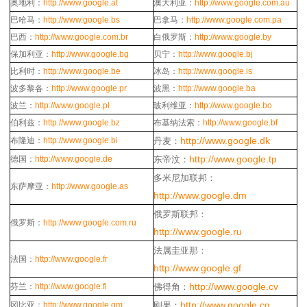
奥地利：
http://www.google.at
澳大利亚：
http://www.google.com.au
巴哈马：
http://www.google.bs
巴拿马：
http://www.google.com.pa
巴西：
http://www.google.com.br
白俄罗斯：
http://www.google.by
保加利亚：
http://www.google.bg
贝宁：
http://www.google.bj
比利时：
http://www.google.be
冰岛：
http://www.google.is
波多黎各：
http://www.google.pr
波黑：
http://www.google.ba
波兰：
http://www.google.pl
玻利维亚：
http://www.google.bo
伯利兹：
http://www.google.bz
布基纳法索：
http://www.google.bf
http://www.google.dk
布隆迪：
http://www.google.bi
丹麦：
http://www.google.tp
德国：
http://www.google.de
东帝汶：
多米尼加联邦：
东萨摩亚：
http://www.google.as
http://www.google.dm
俄罗斯联邦：
俄罗斯：
http://www.google.com.ru
http://www.google.ru
法属圭亚那：
法国：
http://www.google.fr
http://www.google.gf
http://www.google.cv
芬兰：
http://www.google.fi
佛得角：
http://www.google.cg
冈比亚：
http://www.google.gm
刚果：