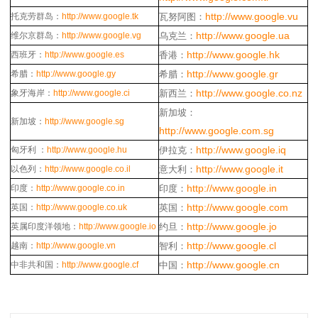
http://www.google.vu
托克劳群岛：
http://www.google.tk
瓦努阿图：
http://www.google.ua
维尔京群岛：
http://www.google.vg
乌克兰：
http://www.google.hk
西班牙：
http://www.google.es
香港：
http://www.google.gr
希腊：
http://www.google.gy
希腊：
http://www.google.co.nz
象牙海岸：
http://www.google.ci
新西兰：
新加坡：
新加坡：
http://www.google.sg
http://www.google.com.sg
http://www.google.iq
匈牙利 ：
http://www.google.hu
伊拉克：
http://www.google.it
以色列：
http://www.google.co.il
意大利：
http://www.google.in
印度：
http://www.google.co.in
印度：
http://www.google.com
英国：
http://www.google.co.uk
英国：
http://www.google.jo
英属印度洋领地：
http://www.google.io
约旦：
http://www.google.cl
越南：
http://www.google.vn
智利：
http://www.google.cn
中非共和国：
http://www.google.cf
中国：