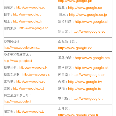
http://www.google.pn
http://www.google.se
葡萄牙：
http://www.google.pt
瑞典：
http://www.google.co.jp
日本：
http://www.google.jp
日本：
http://www.google.sl
瑞士：
http://www.google.ch
塞拉利昂：
塞内加尔：
http://www.google.sn
http://www.google.sc
塞舌尔：
圣诞岛（英：
沙特阿拉伯：
http://www.google.com.sa
http://www.google.cx
圣多美和普林西比：
http://www.google.sm
圣马力诺：
http://www.google.st
http://www.google.sk
斯里兰卡：
http://www.google.lk
斯洛伐克：
http://www.google.sr
斯洛文尼亚：
http://www.google.si
苏里南：
http://www.google.tw
索马里：
http://www.google.so
台湾：
http://www.google.to
泰国：
http://www.google.co.th
汤加：
特立尼达和多巴哥：
http://www.google.tn
突尼斯：
http://www.google.tt
土耳其：
图瓦鲁：
http://www.google.tv
http://www.google.com.tr