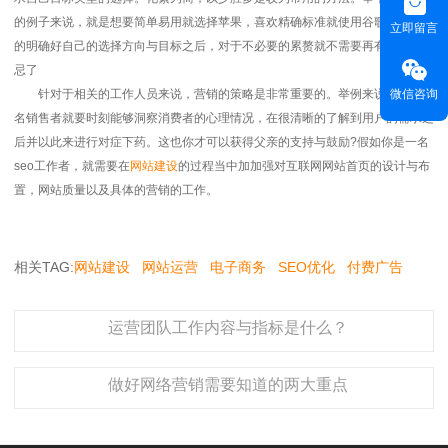
的例子来说，就是想要简单易用就选择苹果，喜欢精确标准就使用谷歌。在深切
立即留言
的明确好自己的选择方向与目标之后，对于不必要的累赘就不需要再有任何的顾
忌了
微信咨询
针对于相关的工作人员来说，营销的策略是非常重要的。举例来说，身为一
名销售者就要时刻能够洞察消费者的心理情况，在很清晰的了解到用户的需求之
后并以此来进行对症下药。这也你才可以获得父亲的支持与鼓励?假如你是一名
seo工作者，就需要在
网站建设
的过程当中加加强对互联网网站首页的设计与布
置，网站质量以及具体的营销的工作。
相关TAG:
网站建设
网站运营
电子商务
SEO优化
付费广告
运营团队工作内容与指标是什么？
做好网络营销需要知道的两大重点