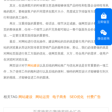
其次，在选择图片的时候要注意选择能够体现产品特性和彰显企业特性等风
格的图片。要根据客户的不同需求在图片大小、亮度或文字排版等方面的加工进
行和谐的美工操作。
立即留言
再次，注重排版的重要性。俗话说，细节决定成败。做网页设计看重的是网
页的整体效果，任何一个细节上的不完美都可能让一整个版面失去价值。所以
说，一定要注重页面排版的重要性。
微信咨询
最后，对网站进行优化操作。建设网站的目的就是吸引用户的注意，提高网
站的浏览量从而达到宣传甚至营销产品的最终目标。那么，我们必须要做的就是
对网站页面进行美工方面的优化，使网页美观、大方，符合用户的需求，使用户
在浏览时浏览往返。
网页设计对于
网站建设
以及后续的网站推广与优化来说是非常重要的一项工
作，为了使得工作的顺利进行以及后续的便利，独特的网页设计才能够吸引到大
家的视线，才能够促进工作的圆满。
相关TAG:
网站建设
网站运营
电子商务
SEO优化
付费广告
百度搜索引擎搜索指令汇总