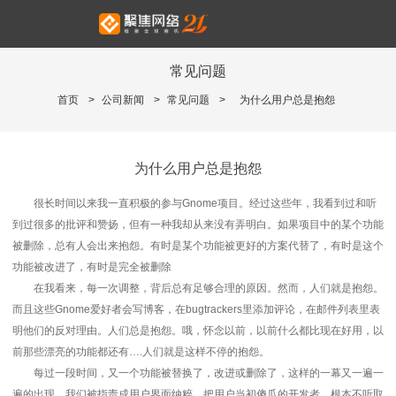
常见问题
首页
>
公司新闻
>
常见问题
>
为什么用户总是抱怨
为什么用户总是抱怨
很长时间以来我一直积极的参与Gnome项目。经过这些年，我看到过和听
到过很多的批评和赞扬，但有一种我却从来没有弄明白。如果项目中的某个功能
被删除，总有人会出来抱怨。有时是某个功能被更好的方案代替了，有时是这个
功能被改进了，有时是完全被删除
在我看来，每一次调整，背后总有足够合理的原因。然而，人们就是抱怨。
而且这些Gnome爱好者会写博客，在bugtrackers里添加评论，在邮件列表里表
明他们的反对理由。人们总是抱怨。哦，怀念以前，以前什么都比现在好用，以
前那些漂亮的功能都还有….人们就是这样不停的抱怨。
每过一段时间，又一个功能被替换了，改进或删除了，这样的一幕又一遍一
遍的出现。我们被指责成用户界面纳粹，把用户当初傻瓜的开发者，根本不听取