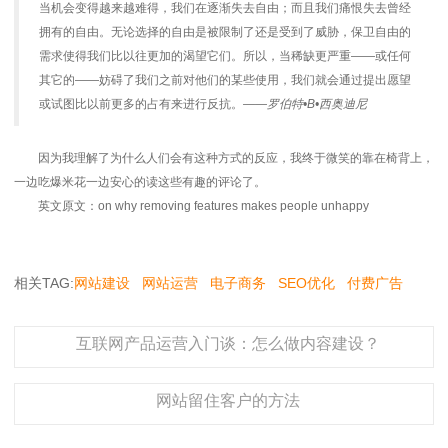
当机会变得越来越难得，我们在逐渐失去自由；而且我们痛恨失去曾经
拥有的自由。无论选择的自由是被限制了还是受到了威胁，保卫自由的
需求使得我们比以往更加的渴望它们。所以，当稀缺更严重——或任何
其它的——妨碍了我们之前对他们的某些使用，我们就会通过提出愿望
或试图比以前更多的占有来进行反抗。
——罗伯特•B•西奥迪尼
因为我理解了为什么人们会有这种方式的反应，我终于微笑的靠在椅背上，
一边吃爆米花一边安心的读这些有趣的评论了。
英文原文：on why removing features makes people unhappy
相关TAG:
网站建设
网站运营
电子商务
SEO优化
付费广告
互联网产品运营入门谈：怎么做内容建设？
网站留住客户的方法