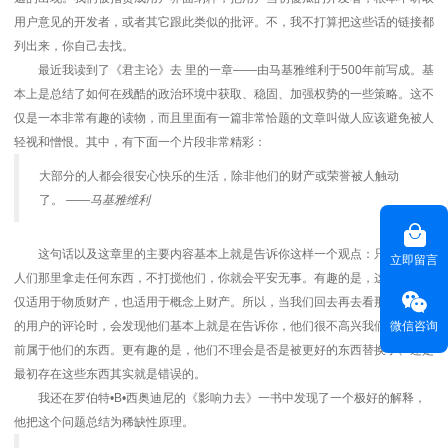
用户意见的开发者，或者其它跟此类似的批评。不，我不打算把这些话的链接都
列出来，你自己去找。
最近我读到了《君主论》去 里的一章——由马基雅维利于500年前写成。基
本上是总结了如何在残酷的政治环境中获取、稳固、加强权势的一些策略。这不
仅是一本非常有趣的读物，而且里面有一篇非常恰题的文章叫做人应该避免被人
轻视和憎恨。其中，有下面一个片段非常精彩：
大部分的人都会很安心快乐的生活，除非他们的财产或荣誉被人触动
了。
——马基雅维利
这句话以及这章里的主要内容基本上就是告诉你这样一个观点：只有你不从
立即留言
人们那里拿走任何东西，不打搅他们，你就会平安无事。有趣的是，这个原则不
仅适用于物质财产，也适用于概念上财产。所以，当我们回去再去看那些不高兴
微信咨询
的用户的评论时，会发现他们基本上就是在告诉你，他们很不高兴我们拿走了以
前属于他们的东西。更有趣的是，他们不理会是否是被更好的东西替换了、还是
最初存在这些东西其实就是错误的。
我还在罗伯特•B•西奥迪尼的《影响力去》一书中发现了一个极好的解释，
他把这个问题总结为稀缺性原理。