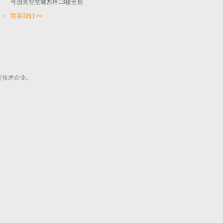
号国美智慧城西塔13楼全层
联系我们 >>
新技术企业。