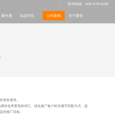
咨询热线：400-678-6206
聚外通
实战学院
公司新闻
关于聚焦
？
托管有需求。
、选择转化率更高的词汇、优化推广账户的关键字匹配方式、选
定的推广目标。