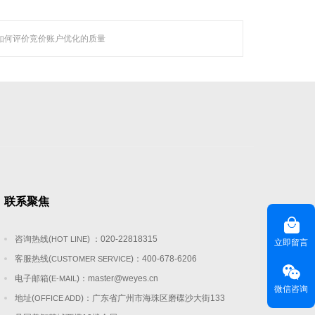
如何评价竞价账户优化的质量
等技术领域，
越来越 多企业的首选。
联系聚焦
咨询热线(
) ：020-22818315
HOT LINE
立即留言
客服热线(
)：400-678-6206
CUSTOMER SERVICE
电子邮箱(
)：
master@weyes.cn
E-MAIL
微信咨询
地址(
)：广东省广州市海珠区磨碟沙大街133
OFFICE ADD