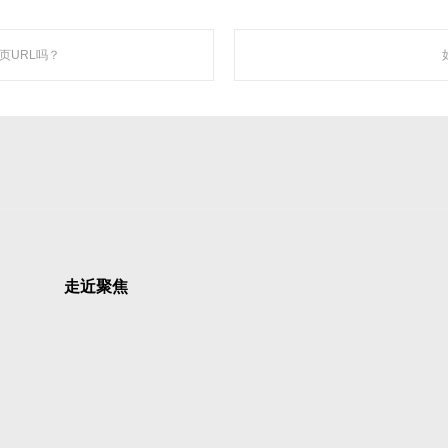
聚焦网络
页URL吗？
“让网络营销更简单有效”为使命，深入人工智能自然语言处理、机器学习、数据挖掘 
智能自动化营销系统，凭借着上线快、效果好、功能强大、高性价比的特点，成为了
走近聚焦