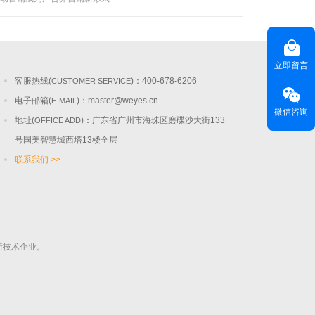
联系聚焦
咨询热线(
) ：020-22818315
HOT LINE
立即留言
客服热线(
)：400-678-6206
CUSTOMER SERVICE
电子邮箱(
)：
master@weyes.cn
E-MAIL
微信咨询
地址(
)：广东省广州市海珠区磨碟沙大街133
OFFICE ADD
号国美智慧城西塔13楼全层
联系我们 >>
新技术企业。