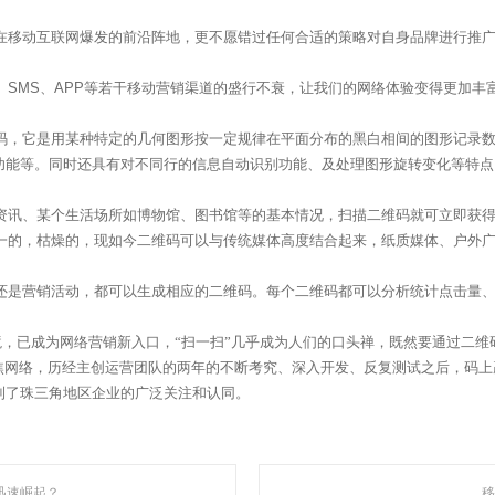
在移动互联网爆发的前沿阵地，更不愿错过任何合适的策略对自身品牌进行推
、
SMS
、
APP
等若干移动营销渠道的盛行不衰，让我们的网络体验变得更加丰
码，它是用某种特定的几何图形按一定规律在平面分布的黑白相间的图形记录
功能等。同时还具有对不同行的信息自动识别功能、及处理图形旋转变化等特点
资讯、某个生活场所如博物馆、图书馆等的基本情况，扫描二维码就可立即获
一的，枯燥的，现如今二维码可以与传统媒体高度结合起来，纸质媒体、户外
聚焦网络
还是营销活动，都可以生成相应的二维码。每个二维码都可以分析统计点击量
，已成为网络营销新入口，“扫一扫”几乎成为人们的口头禅，既然要通过二维
“让网络营销更简单有效”为使命，深入人工智能自然语言处理、机器学习、数据挖掘 
聚焦网络，历经主创运营团队的两年的不断考究、深入开发、反复测试之后，码
智能自动化营销系统，凭借着上线快、效果好、功能强大、高性价比的特点，成为了
到了珠三角地区企业的广泛关注和认同。
迅速崛起？
移