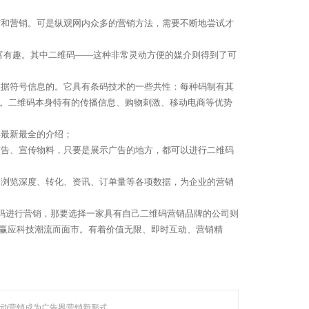
广和营销。可是纵观网内众多的营销方法，需要不断地尝试才
富有趣。其中二维码——这种非常灵动方便的媒介则得到了可
数据符号信息的。它具有条码技术的一些共性：每种码制有其
。二维码本身特有的传播信息、购物刺激、移动电商等优势
得最新最全的介绍；
广告、宣传物料，只要是展示广告的地方，都可以进行二维码
、浏览深度、转化、资讯、订单量等各项数据，为企业的营销
码进行营销，那要选择一家具有自己二维码营销品牌的公司则
等技术领域，
上赢应科技潮流而面市。有着价值无限、即时互动、营销精
越来越 多企业的首选。
动营销成为广告界营销新形式