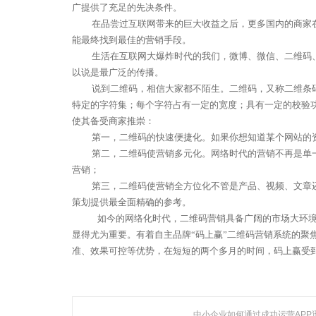
广提供了充足的先决条件。
在品尝过互联网带来的巨大收益之后，更多国内的商家
能最终找到最佳的营销手段。
生活在互联网大爆炸时代的我们，微博、微信、二维码
以说是最广泛的传播。
说到二维码，相信大家都不陌生。二维码，又称二维条
特定的字符集；每个字符占有一定的宽度；具有一定的校验
使其备受商家推崇：
第一，二维码的快速便捷化。如果你想知道某个网站的
第二，二维码使营销多元化。网络时代的营销不再是单
营销；
第三，二维码使营销全方位化不管是产品、视频、文章
策划提供最全面精确的参考。
如今的网络化时代，二维码营销具备广阔的市场大环境
聚焦网络以
显得尤为重要。有着自主品牌“码上赢”二维码营销系统的
研发了国内知名的人工
准、效果可控等优势，在短短的两个多月的时间，码上赢受
中小企业如何通过成功运营APP