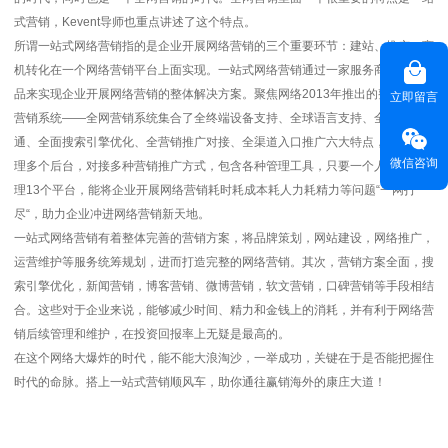
式营销，Kevent导师也重点讲述了这个特点。
所谓一站式网络营销指的是企业开展网络营销的三个重要环节：建站、推广、商
机转化在一个网络营销平台上面实现。一站式网络营销通过一家服务商、一个产
品来实现企业开展网络营销的整体解决方案。聚焦网络2013年推出的整合网络
立即留言
营销系统——全网营销系统集合了全终端设备支持、全球语言支持、全后台打
通、全面搜索引擎优化、全营销推广对接、全渠道入口推广六大特点，一站式管
微信咨询
理多个后台，对接多种营销推广方式，包含各种管理工具，只要一个人，轻松管
理13个平台，能将企业开展网络营销耗时耗成本耗人力耗精力等问题“一网打
尽“，助力企业冲进网络营销新天地。
一站式网络营销有着整体完善的营销方案，将品牌策划，网站建设，网络推广，
运营维护等服务统筹规划，进而打造完整的网络营销。其次，营销方案全面，搜
索引擎优化，新闻营销，博客营销、微博营销，软文营销，口碑营销等手段相结
合。这些对于企业来说，能够减少时间、精力和金钱上的消耗，并有利于网络营
销后续管理和维护，在投资回报率上无疑是最高的。
在这个网络大爆炸的时代，能不能大浪淘沙，一举成功，关键在于是否能把握住
时代的命脉。搭上一站式营销顺风车，助你通往赢销海外的康庄大道！