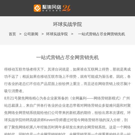
环球实战学院
首页
>
公司新闻
>
环球实战学院
>
一站式营销占尽全网营销先机
一站式营销占尽全网营销先机
得移动互联市场者得天下。其潜台词就是，如果谁在互联网上得势，那就是离成
功不远了；相反如果在移动互联市场上不得势，就有可能成为落伍者。因此，各
行各业的老总们不但在产品层面上纷纷押上重注，而且还在网络营销上绞尽脑汁
吸引消费者。
8月21号聚焦网络精心为各企业家筹备的《全网赢利——网络营销新模式》广州
站总裁课上，来自广州各行各业的企业老总带着对网络营销众多疑难问题和对聚
焦网络全网营销系统能给他们公司带来的新机遇的期待，纷纷出席本次课程。环
球实战学院特聘高级讲师Kevent导师通过对现今网络营销市场的深入分析，剖
析了聚焦网络积累八年经验历时两年多研发出来的全网营销系统。这是一个网络
的时代，同时也是一个全网营销的时代。全网营销里面一个很重要的特点是一站