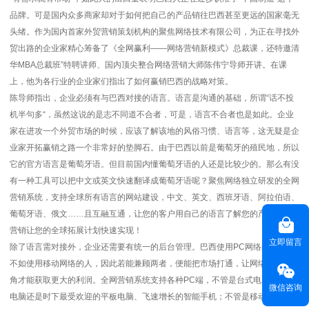
品牌。可是国内众多商家却对于如何把自己的产品销往巴西甚至更远的国家毫无
头绪。作为国内首家外贸营销策划机构的聚焦网络技术有限公司，为正在寻找外
贸出路的企业家精心筹备了《全网赢利——网络营销新模式》总裁课，还特邀清
华MBA总裁班”特聘讲师、国内顶尖整合网络营销大师陈伟宁导师开讲。在课
上，他为各行业的企业家们指出了如何赢销巴西的战略对策。
陈导师指出，企业必须有与巴西对接的语言。语言是沟通的基础，所谓“话不投
机半句多“，虽然这说的是志不同道不合者，可是，语言不合者也是如此。企业
家在进攻一个外贸市场的时候，应该了解该地的风俗习惯、语言等，这无疑是企
业家开拓赢销之路一个非常好的垫脚石。由于巴西以前是葡萄牙的殖民地，所以
它的官方语言是葡萄牙语。但目前国内懂葡萄牙语的人还是比较少的。那么有没
有一种工具可以把中文或英文快速翻译成葡萄牙语呢？聚焦网络独立研发的全网
营销系统，支持全球所有语言的网站建设，中文、英文、西班牙语、阿拉伯语、
葡萄牙语、俄文……且互融互通，让您的客户用自己的语言了解您的产品，精准
营销让您的全球拓展计划快速实现！
立即留言
除了语言需对接外，企业还需要有统一的后台管理。巴西使用PC网络的人远远
不如使用移动网络的人，因此若能兼顾两者，便能把市场打通，让网络营销无死
角才能获取更大的利润。全网营销系统支持各种PC端，不管是台式电脑、手提
微信咨询
电脑还是时下最受欢迎的平板电脑、飞速增长的智能手机；不管是移动互联网，