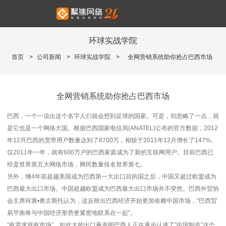
环球实战学院
首页
>
公司新闻
>
环球实战学院
>
全网营销系统助你抢占巴西市场
全网营销系统助你抢占巴西市场
巴西，一个一说出这个名字人们就会想到足球的国家。可是，别忽略了一点，就
是它也是一个网络大国。根据巴西国家电信局(ANATEL)公布的官方数据，2012
年12月巴西的宽带用户数量达到了8700万，相较于2011年12月增长了147%。
仅2011年一年，就有600万户的巴西家庭成为了新的互联网用户。目前巴西已
经是世界第五大网络市场，网民数量排名世界第七。
另外，继4年前超越美国成为巴西第一大出口目的国之后，中国又超过欧盟成为
巴西最大出口市场。中国超越欧盟成为巴西最大出口市场并不突然。巴西外贸协
会主席何塞•奥古斯托认为，这反映出巴西经济开始更加依赖中国市场，“巴西贸
易平衡将与中国经济形势更紧密地联系在一起”。
“有需求就有市场”，如此大的出口量表明巴西人正在逐步认准了”中国制造”这个