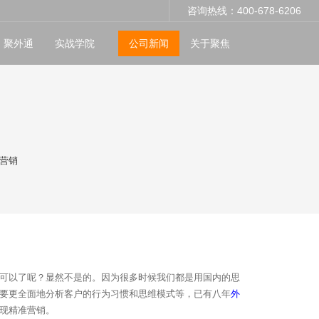
咨询热线：400-678-6206
聚外通
实战学院
公司新闻
关于聚焦
营销
可以了呢？显然不是的。因为很多时候我们都是用国内的思
要更全面地分析客户的行为习惯和思维模式等，已有八年
外
现精准营销。