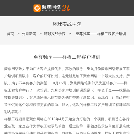
环球实战学院
首页
>
公司新闻
>
环球实战学院
>
至尊独享——样板工程客户培训
至尊独享——样板工程客户培训
聚焦网络致力于为广大客户提供优质、高效的服务，继九月份聚焦网络开展了客
户培训项目以来，客户的好评如潮，这无疑是给了聚焦网络一个最大的支持。所
以，为了不辜负客户的期望，10月15号，聚焦网络培训部又为至尊客户——样
板工程客户举行了一次培训。九月份客户培训的课题是《一字值千金——挖掘高
转换关键词》，客户纷纷表示这节课为他们带来了新知识、新观点，让自己在打
造关键词这个领域获得更多的帮助。那么，这次的样板工程客户培训又有哪些精
彩内容呢？
样板工程项目是聚焦网络在2013年4月开始全力打造的一个项目。项目旨在各行
业选取一家企业作为样板工程示范单位，通过指导、带领这些示范单位开展高效
的网络营销提升他们的品牌和业绩。自样板工程项目启动以来，样板工程客户培