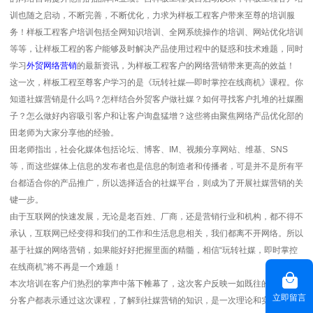
训也随之启动，不断完善，不断优化，力求为样板工程客户带来至尊的培训服
务！样板工程客户培训包括全网知识培训、全网系统操作的培训、网站优化培训
等等，让样板工程的客户能够及时解决产品使用过程中的疑惑和技术难题，同时
学习
外贸网络营销
的最新资讯，为样板工程客户的网络营销带来更高的效益！
这一次，样板工程至尊客户学习的是《玩转社媒—即时掌控在线商机》课程。你
知道社媒营销是什么吗？怎样结合外贸客户做社媒？如何寻找客户扎堆的社媒圈
子？怎么做好内容吸引客户和让客户询盘猛增？这些将由聚焦网络产品优化部的
田老师为大家分享他的经验。
田老师指出，社会化媒体包括论坛、博客、IM、视频分享网站、维基、SNS
等，而这些媒体上信息的发布者也是信息的制造者和传播者，可是并不是所有平
台都适合你的产品推广，所以选择适合的社媒平台，则成为了开展社媒营销的关
键一步。
由于互联网的快速发展，无论是老百姓、厂商，还是营销行业和机构，都不得不
承认，互联网已经变得和我们的工作和生活息息相关，我们都离不开网络。所以
基于社媒的网络营销，如果能好好把握里面的精髓，相信“玩转社媒，即时掌控
在线商机”将不再是一个难题！
本次培训在客户们热烈的掌声中落下帷幕了，这次客户反映一如既往的好，大部
立即留言
分客户都表示通过这次课程，了解到社媒营销的知识，是一次理论和实践相结合