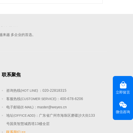
等技术领域，
越来越 多企业的首选。
联系聚焦
咨询热线(
) ：020-22818315
HOT LINE
立即留言
客服热线(
)：400-678-6206
CUSTOMER SERVICE
电子邮箱(
)：
master@weyes.cn
E-MAIL
微信咨询
地址(
)：广东省广州市海珠区磨碟沙大街133
OFFICE ADD
号国美智慧城西塔13楼全层
联系我们 >>