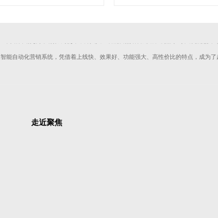
聚焦网络
“让网络营销更简单有效”为使命，深入人工智能自然语言处理、机器学习、数据挖掘 
智能自动化营销系统，凭借着上线快、效果好、功能强大、高性价比的特点，成为了
走近聚焦