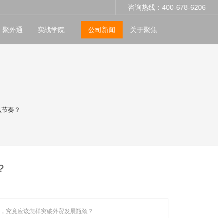
咨询热线：400-678-6206
聚外通
实战学院
公司新闻
关于聚焦
什么节奏？
？
，究竟应该怎样突破外贸发展瓶颈？