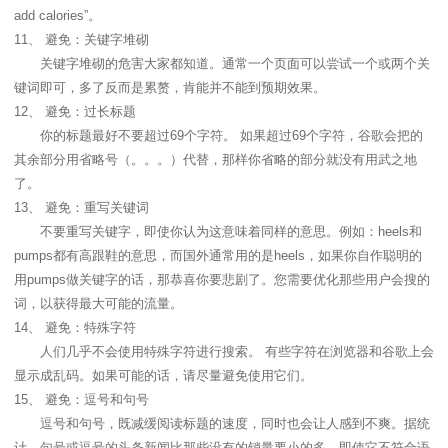
add calories”。
11、 避免：关键字堆砌
关键字堆砌的危害大家都知道。通常一个页面可以尝试一个或两个关
键词即可，多了反而是累赘，肯能并不能到预期效果。
12、 避免：过长标题
你的标题最好不要超过69个字符。 如果超过69个字符，谷歌会把的
其余部分用省略号（。。。）代替，那样你省略的部分就没有用武之地
了。
13、 避免：重写关键词
不要重写关键字，即使你认为这意味着同样的意思。例如：heels和
pumps都有高跟鞋的意思，而国外通常用的是heels，如果你自作聪明的
用pumps做关键字的话，那恭喜你要悲剧了。您需要优化那些用户会搜的
词，以获得最大可能的流量。
14、 避免：特殊字符
人们几乎不会使用特殊字符进行搜索。 有些字符在浏览器和谷歌上会
显示成乱码。如果可能的话，请尽量避免使用它们。
15、 避免：逗号和句号
逗号和句号，既减缓阅读标题的速度，同时也会让人感到不爽。据统
计，句号或逗号的头条新闻比那些没有的销量要小的多。即使它不符合语