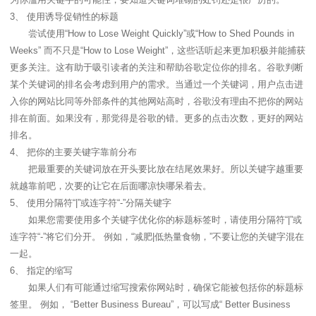
3、 使用诱导促销性的标题
尝试使用“How to Lose Weight Quickly”或“How to Shed Pounds in
Weeks” 而不只是“How to Lose Weight”，这些话听起来更加积极并能捕获
更多关注。这有助于吸引读者的关注和帮助谷歌定位你的排名。谷歌判断
某个关键词的排名会考虑到用户的需求。当通过一个关键词，用户点击进
入你的网站比同等外部条件的其他网站高时，谷歌没有理由不把你的网站
排在前面。如果没有，那觉得是谷歌的错。更多的点击次数，更好的网站
排名。
4、 把你的主要关键字靠前分布
把最重要的关键词放在开头要比放在结尾效果好。所以关键字越重要
就越靠前吧，次要的让它在后面哪凉快哪呆着去。
5、 使用分隔符“|”或连字符“-”分隔关键字
如果您需要使用多个关键字优化你的标题标签时，请使用分隔符“|”或
连字符“-”将它们分开。 例如，“减肥|低热量食物，”不要让您的关键字混在
一起。
6、 指定的缩写
如果人们有可能通过缩写搜索你网站时，确保它能被包括你的标题标
签里。 例如， “Better Business Bureau”，可以写成“ Better Business