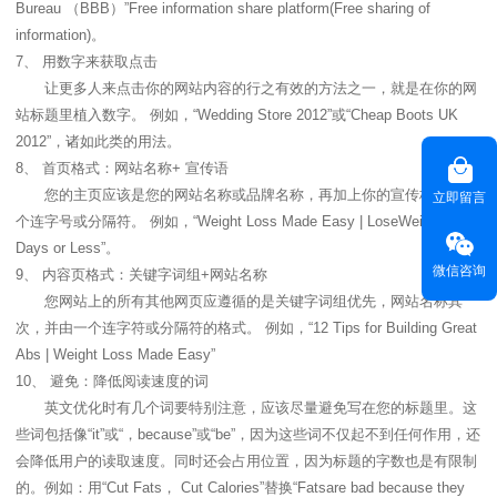
Bureau （BBB）”Free information share platform(Free sharing of
information)。
7、 用数字来获取点击
让更多人来点击你的网站内容的行之有效的方法之一，就是在你的网
站标题里植入数字。 例如，“Wedding Store 2012”或“Cheap Boots UK
2012”，诸如此类的用法。
8、 首页格式：网站名称+ 宣传语
您的主页应该是您的网站名称或品牌名称，再加上你的宣传标语，一
立即留言
个连字号或分隔符。 例如，“Weight Loss Made Easy | LoseWeight in 60
Days or Less”。
微信咨询
9、 内容页格式：关键字词组+网站名称
您网站上的所有其他网页应遵循的是关键字词组优先，网站名称其
次，并由一个连字符或分隔符的格式。 例如，“12 Tips for Building Great
Abs | Weight Loss Made Easy”
10、 避免：降低阅读速度的词
英文优化时有几个词要特别注意，应该尽量避免写在您的标题里。这
些词包括像“it”或“，because”或“be”，因为这些词不仅起不到任何作用，还
会降低用户的读取速度。同时还会占用位置，因为标题的字数也是有限制
的。例如：用“Cut Fats， Cut Calories”替换“Fatsare bad because they