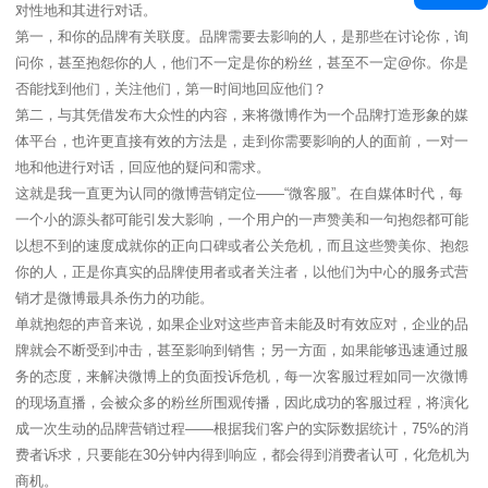
对性地和其进行对话。
第一，和你的品牌有关联度。品牌需要去影响的人，是那些在讨论你，询
问你，甚至抱怨你的人，他们不一定是你的粉丝，甚至不一定@你。你是
否能找到他们，关注他们，第一时间地回应他们？
第二，与其凭借发布大众性的内容，来将微博作为一个品牌打造形象的媒
体平台，也许更直接有效的方法是，走到你需要影响的人的面前，一对一
地和他进行对话，回应他的疑问和需求。
这就是我一直更为认同的微博营销定位——“微客服”。在自媒体时代，每
一个小的源头都可能引发大影响，一个用户的一声赞美和一句抱怨都可能
以想不到的速度成就你的正向口碑或者公关危机，而且这些赞美你、抱怨
你的人，正是你真实的品牌使用者或者关注者，以他们为中心的服务式营
销才是微博最具杀伤力的功能。
单就抱怨的声音来说，如果企业对这些声音未能及时有效应对，企业的品
牌就会不断受到冲击，甚至影响到销售；另一方面，如果能够迅速通过服
务的态度，来解决微博上的负面投诉危机，每一次客服过程如同一次微博
的现场直播，会被众多的粉丝所围观传播，因此成功的客服过程，将演化
成一次生动的品牌营销过程——根据我们客户的实际数据统计，75%的消
费者诉求，只要能在30分钟内得到响应，都会得到消费者认可，化危机为
商机。