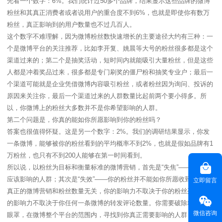
先看一个数字：6%。我们统计过50多个品牌，结果显示这些品牌的微博
粉丝和其真正消费者或者说用户的重合度不到6%，也就是即使你有数万
粉丝，真正影响到的用户数量也不过几百人。
这个数字不难理解，因为微博粉丝数快速增长的主要途径大约有三种：一
个是微博平台的关注推荐，比如李开复、姚晨等大号的粉丝很多都是这个
渠道过来的；第二个是抽奖活动，短时间内就能吸引大量粉丝，但是这些
人都是冲着奖品过来，很多都是专门刷奖的僵尸粉和抽奖专业户；最后一
个渠道可能就是企业凭借微博内容吸引粉丝，或者粉丝因为询问、投诉的
原因来关注你，最后一个渠道过来的人群数量比起前两个要小得多。所
以，你微博上的粉丝大多数并不是你希望影响的人群。
第二个问题是，你真的能如你所愿影响到你的粉丝吗？
答案也很值得怀疑。这是另一个数字：2%。我们的调研结果显示，你发
一条微博，能够被你的粉丝看到的平均概率不到2%，也就是假如品牌有1
万粉丝，也只有不到200人能够在第一时间看到。
所以说，以粉丝为目标和衡量标准的微博营销，首先是“失焦”——并非你
应该影响的人群；其次是“失效”——你的粉丝并不能如你所愿收到信息。
立即留言
真正的微博营销和粉丝数量无关，你的影响力不取决于你的粉丝列表，你
的影响力不取决于你任何一条微博的转发评论数量。你需要破除粉丝的遮
微信咨询
眼罩，在微博整个平台的范围内，寻找到你真正需要影响的人群，并且针