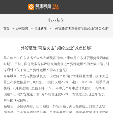
行业新闻
首页
>
公司新闻
>
行业新闻
>
外贸遭受"两路夹击" 须给企业"减负松绑"
外贸遭受"两路夹击" 须给企业"减负松绑"
早在年初，广东省省长朱小丹就预言“今年上半年是广东外贸形势最困难的
时期”。日前，国务院常务会议研究确定促进外贸稳定增长的政策措施，讨
论通过《关于促进外贸稳定增长的若干意见》。
今年以来，外贸走势波动反复，但近两个月出口增速显著放缓，据海关总
署公布的数据显示，8月份出口同比仅增2.7%，进口下降2.6%；经季节调
整后，8月的进出口总值下降0.5%。年中几个月本是传统的出口高峰期，
现在却出现外贸减速；前8月外贸增速仅6.2%，恐怕难以实现全年增长
10%的预定目标。
稳增长，必须稳外贸。出口放缓，外贸不稳，外因是传统出口市场疲软，
内因是出口企业面临转型升级。自改革开放以来，中国外贸突飞猛进式的