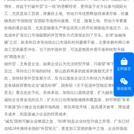
增长，得益于打破外贸“大一统”的垄断经营，更得益于全方位参与国际分
工，尤其是加工贸易，将廉价土地、劳动力等优势释放得淋漓尽致，价廉
物美的“中国制造”在国际市场所向披靡。可是，随着土地、劳动力等要素
价格的逐步提高，尤其是随着生产率提高而人民币长期面临升值压力，以
低成本扩张出口市场版图的外贸增长方式渐渐走到了尽头。全球“金融海
啸”之后，欧美和日本等传统出口市场长时间萎靡不振，主要依赖外商订单
加工贸易最受冲击。当下的中国外贸，可说是饱受外需不振和转型升级
的“两路夹击”。
稳外贸，主角是企业。如果企业认为无法转型升级，只能望“单”打卦得过
立即留言
且过，等待出口市场的好转，那么政府再多的政策刺激都无济于事。因
此，加快转变外贸发展方式，应当以激发企业活力和动力为着眼点，尤其
是各级政府要给企业“减负松绑”，国务院《关于促进外贸稳定增长的若干
微信咨询
意见》重点也在于此。具体来说，加快出口退税进度，扩大融资规模，可
减轻企业资金流的压力；扩大出口信用保险规模和覆盖面，则可帮助“有单
不敢接”的小微企业化解市场风险；简化审批手续，提高通关效率，降低通
关成本，则直接减少企业的经营成本。
“减负”固然可解企业燃眉之急，“松绑”则是企业转型升级之所需。广东已经
连续24年摘得全国的“外贸状元”，更是加工贸易的集中之地，企业所面临