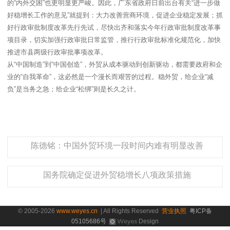
的“内外交困”也更明显更严峻。因此，广东省政府日前出台有关“进一步做
好稳增长工作的意见”就提到：大力改善营商环境，促进企业稳定发展；抓
好行政审批制度改革先行先试，尽快出齐和落实今年行政审批制度改革事
项目录，切实加强行政审批日常监管，推行行政审批标准化规范化，加快
推进市县两级行政审批事项改革。
从“中国制造”到“中国创造”，外贸从成本驱动到创新驱动，都需要政府和企
业的“自我革命”，这必然是一个漫长而艰苦的过程。稳外贸，给企业“减
负”是当务之急；给企业“松绑”则是长久之计。
陈德铭：中国外贸环境一段时间内难有明显改善
国务院确定促进外贸稳增长八项政策措施
© 2005-2026
www.weyes.cn
| All Rights Reserved
营业执照
粤ICP备
05105686号
Design