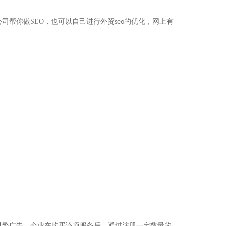
公司帮你做
SEO
，也可以自己进行外贸
的优化，网上有
seo
引擎广告。企业在购买该项服务后，通过注册一定数量的