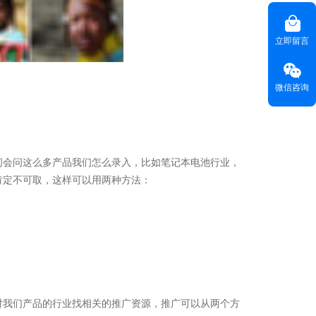
咨询热线(
) ：020-22818315
HOT LINE
立即留言
客服热线(
)：400-678-6206
CUSTOMER SERVICE
电子邮箱(
)：
master@weyes.cn
E-MAIL
微信咨询
地址(
)：广东省广州市海珠区磨碟沙大街133
OFFICE ADD
号国美智慧城西塔13楼全层
联系我们 >>
问会问这么多产品我们怎么录入，比如笔记本电池行业，
肯定不可取，这样可以用两种方法：
新技术企业。
对我们产品的行业找相关的推广资源，推广可以从两个方