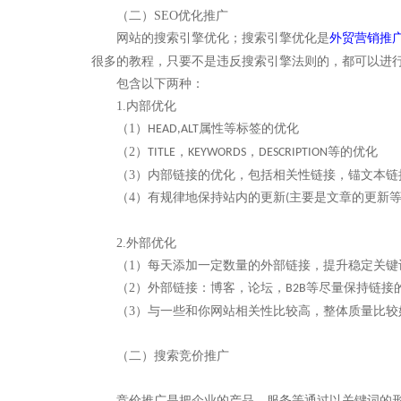
（二）
SEO
优化推广
网站的搜索引擎优化；搜索引擎优化是
外贸营销推
很多的教程，只要不是违反搜索引擎法则的，都可以进
包含以下两种：
1.
内部优化
（
1
）
属性等标签的优化
HEAD,ALT
（
2
）
，
，
等的优化
TITLE
KEYWORDS
DESCRIPTION
（
3
）内部链接的优化，包括相关性链接，锚文本链
（
4
）有规律地保持站内的更新
主要是文章的更新
(
2.
外部优化
（
1
）每天添加一定数量的外部链接，提升稳定关键
（
2
）外部链接：博客，论坛，
等尽量保持链接
B2B
（
3
）与一些和你网站相关性比较高，整体质量比较
（二）
搜索竞价推广
竞价推广是把企业的产品、服务等通过以关键词的