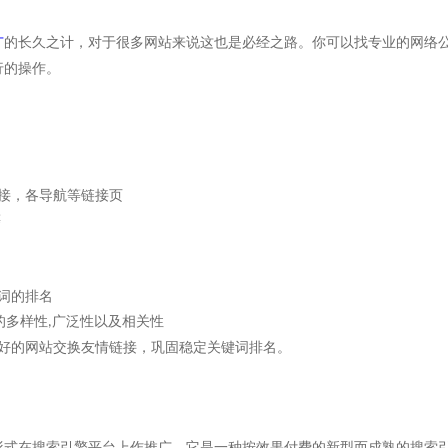
广
的长久之计，对于很多网站来说这也是必经之路。你可以找专业的网络
行的操作。
接，各导航等链接页
等
词的排名
的多样性
广泛性以及相关性
,
好的网站交换友情链接，巩固稳定关键词排名。
形式在搜索引擎平台上作推广，它是一种按效果付费的新型而成熟的搜索