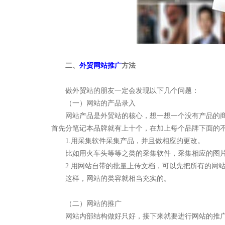
广州聚焦网络技术有限公司作为国内知名人工智能营销机
构，是一家集技术研发与网络营销服务为一体的创新型高新
技术企业。
公司成立于2005年，总部设立于广州市CBD，在佛山、深圳
等地设立多家分支机构，拥有专业的技术团队及客服队伍，
二、
外贸网站推广
方法
以及拔尖研发人才。
做外贸站的朋友一定会发现以下几个问题：
查看更多 >>
（一）网站的产品录入
网站产品是外贸站的核心，想一想一个没有产品的
首先分笔记本品牌就有上十个，在加上每个品牌下面的
1.
用采集软件采集产品，并且做相应的更改。
比如用火车头等等之类的采集软件，采集相应的图
聚焦网络作
2.
用网站自带的批量上传文档，可以先把所有的网
这样，网站的类容就相当充实的。
（二）网站的推广
网站内部结构做好只好，接下来就要进行网站的推