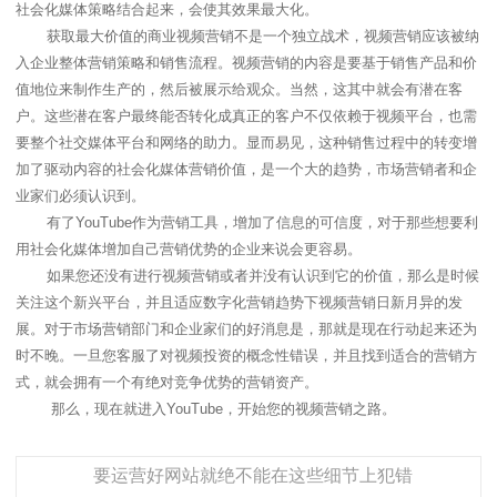
社会化媒体策略结合起来，会使其效果最大化。
获取最大价值的商业视频营销不是一个独立战术，视频营销应该被纳
入企业整体营销策略和销售流程。视频营销的内容是要基于销售产品和价
值地位来制作生产的，然后被展示给观众。当然，这其中就会有潜在客
户。这些潜在客户最终能否转化成真正的客户不仅依赖于视频平台，也需
要整个社交媒体平台和网络的助力。显而易见，这种销售过程中的转变增
加了驱动内容的社会化媒体营销价值，是一个大的趋势，市场营销者和企
业家们必须认识到。
有了
YouTube
作为营销工具，增加了信息的可信度，对于那些想要利
用社会化媒体增加自己营销优势的企业来说会更容易。
如果您还没有进行视频营销或者并没有认识到它的价值，那么是时候
关注这个新兴平台，并且适应数字化营销趋势下视频营销日新月异的发
展。对于市场营销部门和企业家们的好消息是，那就是现在行动起来还为
时不晚。一旦您客服了对视频投资的概念性错误，并且找到适合的营销方
式，就会拥有一个有绝对竞争优势的营销资产。
那么，现在就进入
YouTube
，开始您的视频营销之路。
要运营好网站就绝不能在这些细节上犯错