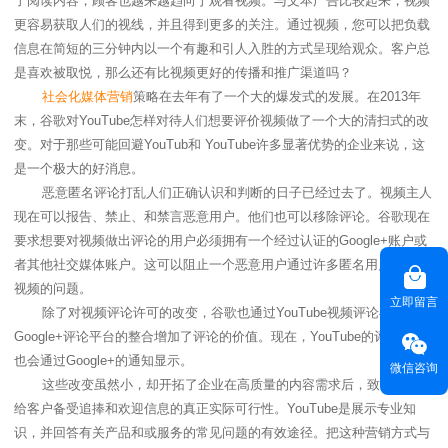
了阅读内容，顾客也越来越趋向于观看视频。与文本广告比较起来，视频
更容易获取人们的视线，并且得到更多的关注。通过视频，您可以把负载
信息在简短的三分钟内以一个有趣和引人入胜的方式呈现给观众。客户总
是喜欢被取悦，那么还有比视频更好的传播和推广渠道吗？
社会化媒体营销
策略在去年有了一个大的爆发式的发展。在
2013
年
末，谷歌对
YouTube
怎样对待人们想要评价视频做了一个大的清扫式的改
变。对于那些可能回避
YouTub
和
YouTube
许多显著优势的企业来说，这
是一个极大的好消息。
恶意匿名评论打乱人们正确认识和判断的日子已经过去了。视频主人
现在可以报告、禁止、和禁言恶意用户。他们也可以移除评论。谷歌现在
要求想要对视频做出评论的用户必须拥有一个经过认证的
Google+
账户或
者其他社交媒体账户。这可以阻止一个恶意用户通过许多匿名用户来评论
视频的问题。
立即留言
除了对视频评论许可的改变，谷歌也通过
YouTube
视频评论与
Google+
评论平台的整合增加了评论的价值。现在，
YouTube
的评论信息
也会通过
Google+
的通知显示。
微信咨询
这些改变虽然小，却开拓了企业在高质量的内容需求后，致力于展示
给客户备受追捧和欢迎信息的真正实际可行性。
YouTube
是展示专业知
识，并回答有关产品和或服务的常见问题的有效途径。把这种营销方式与