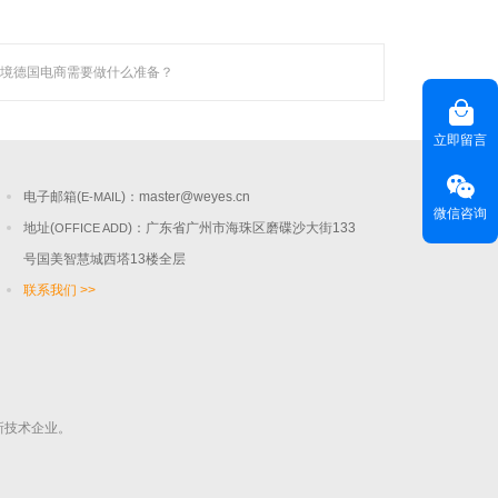
境德国电商需要做什么准备？
联系聚焦
咨询热线(
) ：020-22818315
HOT LINE
立即留言
客服热线(
)：400-678-6206
CUSTOMER SERVICE
电子邮箱(
)：
master@weyes.cn
E-MAIL
微信咨询
地址(
)：广东省广州市海珠区磨碟沙大街133
OFFICE ADD
号国美智慧城西塔13楼全层
联系我们 >>
新技术企业。