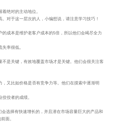
握着绝对的主动地位。
高。对于这一层次的人，小编想说，请注意学习技巧！
5
户的成本是维护老客户成本的
倍，所以他们会竭尽全力
流失率很低。
量不是关键，有效地覆盖市场才是关键。他们会很关注客
力，又比如价格是否有竞争力等。他们在摸索中逐渐明
业佼佼者的成绩。
等技术领域，
越来越 多企业的首选。
们会选择有快速增长的，并且潜在市场容量巨大的产品和
的前面。