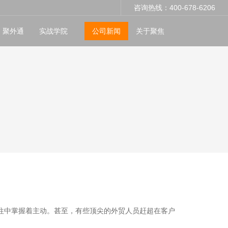
咨询热线：400-678-6206
聚外通
实战学院
公司新闻
关于聚焦
往中掌握着主动。甚至，有些顶尖的外贸人员赶超在客户