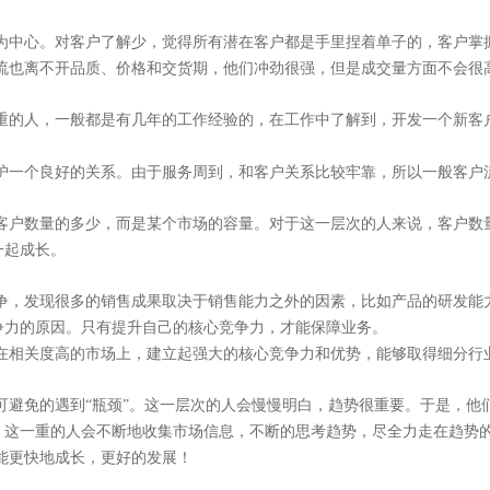
为中心。对客户了解少，觉得所有潜在客户都是手里捏着单子的，客户掌
流也离不开品质、价格和交货期，他们冲劲很强，但是成交量方面不会很
重的人，一般都是有几年的工作经验的，在工作中了解到，开发一个新客
护一个良好的关系。由于服务周到，和客户关系比较牢靠，所以一般客户
客户数量的多少，而是某个市场的容量。对于这一层次的人来说，客户数
一起成长。
聚焦网络
争，发现很多的销售成果取决于销售能力之外的因素，比如产品的研发能
争力的原因。只有提升自己的核心竞争力，才能保障业务。
在相关度高的市场上，建立起强大的核心竞争力和优势，能够取得细分行
“让网络营销更简单有效”为使命，深入人工智能自然语言处理、机器学习、数据挖掘 
智能自动化营销系统，凭借着上线快、效果好、功能强大、高性价比的特点，成为了
可避免的遇到“瓶颈”。这一层次的人会慢慢明白，趋势很重要。于是，他
，这一重的人会不断地收集市场信息，不断的思考趋势，尽全力走在趋势
能更快地成长，更好的发展！