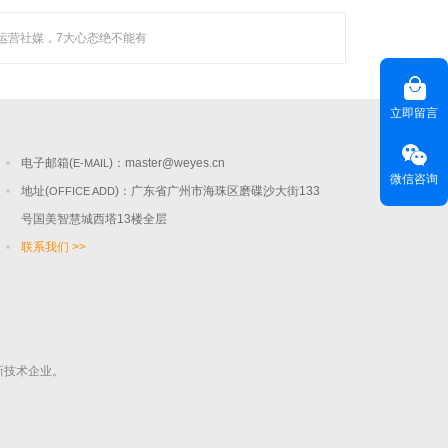
运营社媒，7大心态绝不能有
联系聚焦
咨询热线(
) ：020-22818315
HOT LINE
立即留言
客服热线(
)：400-678-6206
CUSTOMER SERVICE
电子邮箱(
)：
master@weyes.cn
E-MAIL
微信咨询
地址(
)：广东省广州市海珠区磨碟沙大街133
OFFICE ADD
号国美智慧城西塔13楼全层
联系我们 >>
新技术企业。