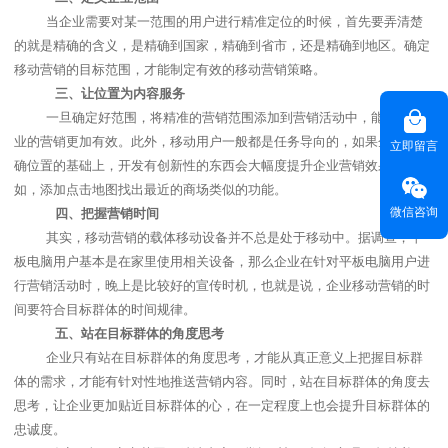
当企业需要对某一范围的用户进行精准定位的时候，首先要弄清楚
的就是精确的含义，是精确到国家，精确到省市，还是精确到地区。确定
移动营销的目标范围，才能制定有效的移动营销策略。
三、
让位置为内容服务
一旦确定好范围，将精准的营销范围添加到营销活动中，能够让企
业的营销更加有效。此外，移动用户一般都是任务导向的，如果企业在精
立即留言
确位置的基础上，开发有创新性的东西会大幅度提升企业营销效果。例
如，添加点击地图找出最近的商场类似的功能。
微信咨询
四、
把握营销时间
其实，移动营销的载体移动设备并不总是处于移动中。据调查，平
板电脑用户基本是在家里使用相关设备，那么企业在针对平板电脑用户进
行营销活动时，晚上是比较好的宣传时机，也就是说，企业移动营销的时
间要符合目标群体的时间规律。
五、
站在目标群体的角度思考
企业只有站在目标群体的角度思考，才能从真正意义上把握目标群
体的需求，才能有针对性地推送营销内容。同时，站在目标群体的角度去
思考，让企业更加贴近目标群体的心，在一定程度上也会提升目标群体的
忠诚度。