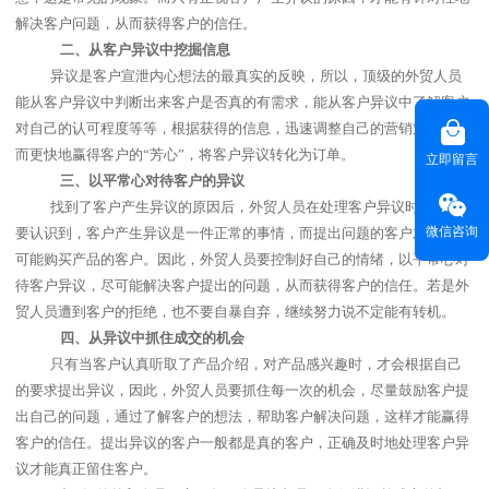
解决客户问题，从而获得客户的信任。
二、
从客户异议中挖掘信息
异议是客户宣泄内心想法的最真实的反映，所以，顶级的外贸人员
能从客户异议中判断出来客户是否真的有需求，能从客户异议中了解客户
对自己的认可程度等等，根据获得的信息，迅速调整自己的营销策略，从
而更快地赢得客户的“芳心”，将客户异议转化为订单。
立即留言
三、
以平常心对待客户的异议
找到了客户产生异议的原因后，外贸人员在处理客户异议时，首先
微信咨询
要认识到，客户产生异议是一件正常的事情，而提出问题的客户才是最有
可能购买产品的客户。因此，外贸人员要控制好自己的情绪，以平常心对
待客户异议，尽可能解决客户提出的问题，从而获得客户的信任。若是外
贸人员遭到客户的拒绝，也不要自暴自弃，继续努力说不定能有转机。
四、
从异议中抓住成交的机会
只有当客户认真听取了产品介绍，对产品感兴趣时，才会根据自己
的要求提出异议，因此，外贸人员要抓住每一次的机会，尽量鼓励客户提
出自己的问题，通过了解客户的想法，帮助客户解决问题，这样才能赢得
客户的信任。提出异议的客户一般都是真的客户，正确及时地处理客户异
议才能真正留住客户。