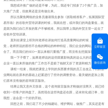
我想或许推广做的还是不够，为此，我还专门招多了
2
个推广员，加
大推广力度，但效果还是没有做出来。
所以当聚焦网络的业务员邀请我去参加《抓取精准客户，拓展国际贸
易市场》的谷歌外贸培训课的时候，我就在想，或许我们的询盘量低，就
是因为我们自己开发的客户不够精准。所以我带上我的外贸主管一起去了
谷歌外贸培训课。
直到在课堂上听到何老师在讲如何打造高质量网站的时候，我才惊
觉，老师所说的那些不合格的网站的种种特征，我们企业的网站居然全符
立即留言
合了。而且我们的
SEO
一直以来都只重视广度，而没有去挖掘深度。
我一下子懵了，如果老师说的这些因素影响真的这么大的话，那我们
微信咨询
企业一直以来所做的推广工作岂不是赔了钱财又折了资源和精力？
课程一结束，我就把课堂上学到的东西要求我的员工去改正，们的企
业网站就在原本的基础上赶紧进行了些许的调整变动，最关键的是加上我
们原本没有做的咨询留言版块。
结果让我又意外又惊喜，这个咨询留言版块才刚做好没两天，就已经
收到一些客户的询盘了。虽然现在这些询盘还在跟，还未转化成订单，但
我想，这会是一个好的开始。
回想之前，我们花了不少的钱建站、维护网站，做推广，其实还是有