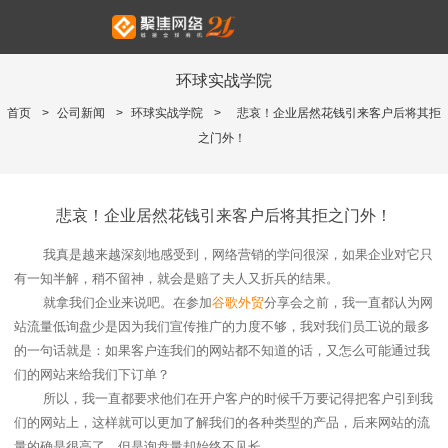
环球实战学院
首页
>
公司新闻
>
环球实战学院
>
悲哀！企业居然花钱引来客户后将其拒
之门外！
悲哀！企业居然花钱引来客户后将其拒之门外！
我真是越来越深刻地感受到，网络营销的学问很深，如果企业对它只
有一知半解，稍不留神，就会是赔了夫人又折兵的结果。
就拿我们企业来说吧。在参加
谷歌外贸
分享会之前，我一直都认为网
站流量低询盘少是因为我们宣传推广的力度不够，我对我们员工说的最多
的一句话就是：如果客户连我们的网站都不知道的话，又怎么可能通过我
们的网站来给我们下订单？
所以，我一直都要求他们在开户客户的时候千万要记得把客户引到我
们的网站上，这样就可以更加了解我们的各种类型的产品，后来网站的流
量的确是很高了，但是询盘量却始终不见长。