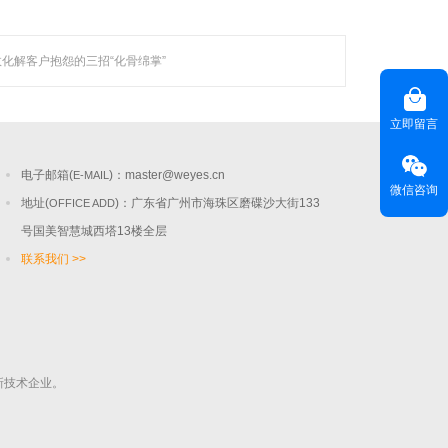
化解客户抱怨的三招“化骨绵掌”
联系聚焦
咨询热线(
) ：020-22818315
HOT LINE
立即留言
客服热线(
)：400-678-6206
CUSTOMER SERVICE
电子邮箱(
)：
master@weyes.cn
E-MAIL
微信咨询
地址(
)：广东省广州市海珠区磨碟沙大街133
OFFICE ADD
号国美智慧城西塔13楼全层
联系我们 >>
新技术企业。