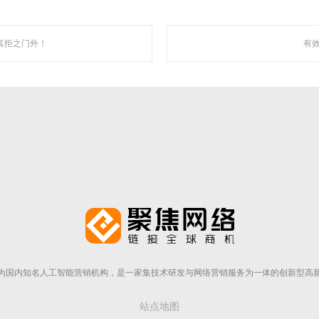
其拒之门外！
有效
走近聚焦
为国内知名人工智能营销机构，是一家集技术研发与网络营销服务为一体的创新型高
站点地图