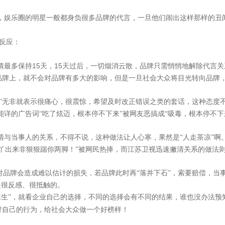
，娱乐圈的明星一般都身负很多品牌的代言，一旦他们闹出这样那样的丑
反应：
15
15
情最多保持
天，
天过后，一切烟消云散，品牌只需悄悄地解除代言关
品牌上，就不会对品牌有多大的影响，但是一旦社会大众将目光转向品牌
庸”无非就表示很痛心，很震惊，希望及时改正错误之类的套话，这种态度
能详的广告词“吃了炫迈，根本停不下来”被网友恶搞成“吸毒，根本停不
清与当事人的关系，不得不说，这种做法让人心寒，果然是“人走茶凉”啊
聚焦网络
丫出来非狠狠踹你两脚！”被网民热捧，而江苏卫视迅速撇清关系的做法
对品牌会造成难以估计的损失，若品牌此时再“落井下石”，索要赔偿，当
“让网络营销更简单有效”为使命，深入人工智能自然语言处理、机器学习、数据挖掘 
是很反感、很抵触的。
智能自动化营销系统，凭借着上线快、效果好、功能强大、高性价比的特点，成为了
境求生”，就看企业自己的选择，不同的选择会有不同的结果，谁也没办法
讨自己的行为，给社会大众做一个好榜样！