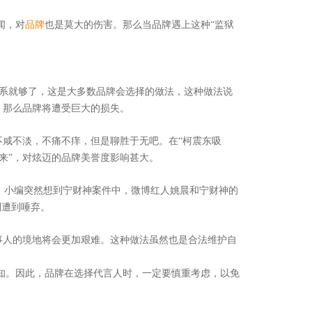
闻，对
品牌
也是莫大的伤害。那么当品牌遇上这种“监狱
系就够了，这是大多数品牌会选择的做法，这种做法说
，那么品牌将遭受巨大的损失。
不咸不淡，不痛不痒，但是聊胜于无吧。在“柯震东吸
下来”，对炫迈的品牌美誉度影响甚大。
。小编突然想到宁财神案件中，微博红人姚晨和宁财神的
则遭到唾弃。
事人的境地将会更加艰难。这种做法虽然也是合法维护自
等技术领域，
越来越 多企业的首选。
预知。因此，品牌在选择代言人时，一定要慎重考虑，以免