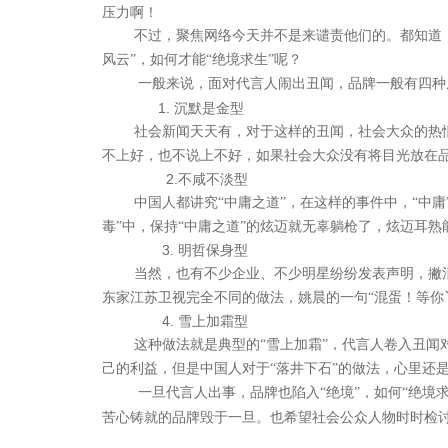
压力啊！
不过，聚焦网络今天并不是来谴责他们的。都知道
风云”，如何才能“绝境求生”呢？
一般来说，面对代言人闹出丑闻，品牌一般有四种
1.
沉默是金型
社会新闻天天有，对于这样的丑闻，社会大众的热
不上好，也不说上不好，如果社会大众没有将目光放在
2.
不咸不淡型
中国人都讲究“中庸之道”，在这样的事件中，“中
毒”中，保持“中庸之道”的炫迈就无辜躺枪了，炫迈耳熟
3.
明哲保身型
当然，也有不少企业、不少明星纷纷发表声明，撇
东家江苏卫视完全不同的做法，姚晨的一句“混蛋！等你
4.
雪上加霜型
这种做法就是典型的“雪上加霜”，代言人卷入丑闻
聚焦网络以
己的利益，但是中国人对于“落井下石”的做法，心里还
研发了国内知名的人工
一旦代言人出事，品牌也陷入“绝境”，如何“绝
苦心铸就的品牌毁于一旦。也希望社会公众人物时时检