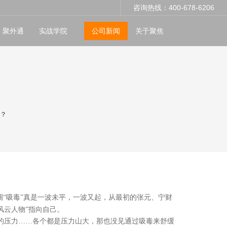
咨询热线：400-678-6206
聚外通
实战学院
公司新闻
关于聚焦
”？
“吸毒”真是一波未平，一波又起，从最初的张元、宁财
风云人物”指向自己。
的压力……各个都是压力山大，那也没见通过吸毒来舒缓