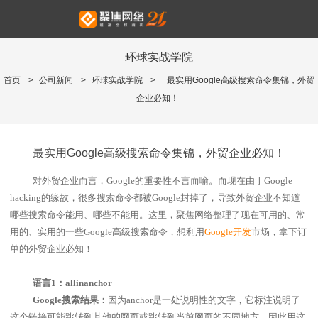
环球实战学院
首页
>
公司新闻
>
环球实战学院
>
最实用Google高级搜索命令集锦，外贸
企业必知！
最实用Google高级搜索命令集锦，外贸企业必知！
对外贸企业而言，
Google
的重要性不言而喻。而现在由于
Google
hacking
的缘故，很多搜索命令都被
Google
封掉了，导致外贸企业不知道
哪些搜索命令能用、哪些不能用。这里，聚焦网络整理了现在可用的、常
用的、实用的一些
Google
高级搜索命令，想利用
Google
开发
市场，拿下订
单的外贸企业必知！
语言
1
：
allinanchor
Google
搜索结果：
因为
anchor
是一处说明性的文字，它标注说明了
这个链接可能跳转到其他的网页或跳转到当前网页的不同地方。因此用这