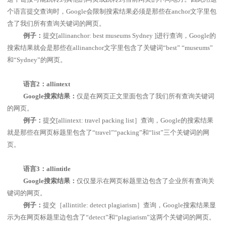
个语言提交查询时，
Google
会限制搜索结果必须是那些在
anchor
文字里包
含了我们所有查询关键词的网页。
例子：
提交
[allinanchor: best museums Sydney ]
进行查询，
Google
的
搜索结果就会是那些在
allinanchor
文字里包含了关键词“
best
”
“
museums
”
和“
Sydney
”的网页。
语言
2
：
allintext
Google
搜索结果：
仅是在网页正文里面包含了我们所有查询关键词
的网页。
例子：
提交
[allintext: travel packing list
］查询，
Google
的搜索结果
就是那些在网页标题里包含了“
travel
”“
packing
”和“
list
”三个关键词的网
页。
语言
3
：
allintitle
Google
搜索结果：
仅仅显示在网页标题里边包含了企业所有查询关
键词的网页。
例子：
提交［
allintitle: detect plagiarism
］查询，
Google
搜索结果显
示为在网页标题里边包含了“
detect
”和“
plagiarism
”这两个关键词的网页。