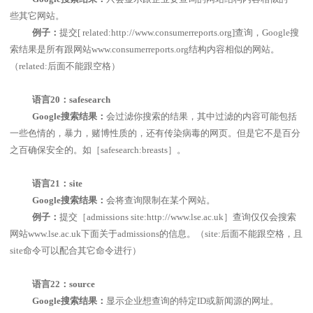
些其它网站。
例子：
提交
[ related:http://www.consumerreports.org]
查询，
Google
搜
索结果是所有跟网站
www.consumerreports.org
结构内容相似的网站。
（
related:
后面不能跟空格）
语言
20
：
safesearch
Google
搜索结果：
会过滤你搜索的结果，其中过滤的内容可能包括
一些色情的，暴力，赌博性质的，还有传染病毒的网页。但是它不是百分
之百确保安全的。如［
safesearch:breasts
］。
语言
21
：
site
Google
搜索结果：
会将查询限制在某个网站。
例子：
提交［
admissions site:http://www.lse.ac.uk
］查询仅仅会搜索
网站
www.lse.ac.uk
下面关于
admissions
的信息。（
site:
后面不能跟空格，且
site
命令可以配合其它命令进行）
语言
22
：
source
Google
搜索结果：
显示企业想查询的特定
ID
或新闻源的网址。