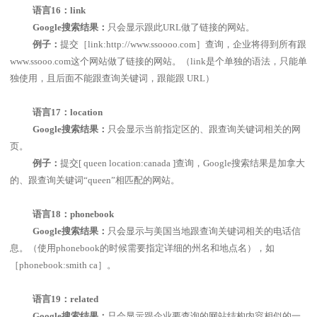
语言
16
：
link
Google
搜索结果：
只会显示跟此
URL
做了链接的网站。
例子：
提交［
link:http://www.ssoooo.com
］查询，企业将得到所有跟
www.ssooo.com
这个网站做了链接的网站。（
link
是个单独的语法，只能单
独使用，且后面不能跟查询关键词，跟能跟
URL
）
语言
17
：
location
Google
搜索结果：
只会显示当前指定区的、跟查询关键词相关的网
页。
例子：
提交
[ queen location:canada ]
查询，
Google
搜索结果是加拿大
的、跟查询关键词“
queen
”相匹配的网站。
语言
18
：
phonebook
Google
搜索结果：
只会显示与美国当地跟查询关键词相关的电话信
息。（使用
phonebook
的时候需要指定详细的州名和地点名），如
［
phonebook:smith ca
］。
语言
19
：
related
Google
搜索结果：
只会显示跟企业要查询的网站结构内容相似的一