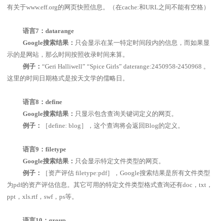
有关于
www.eff.org
的网页快照信息。（在
cache:
和
URL
之间不能有空格）
语言
7
：
datarange
Google
搜索结果：
只会显示在某一特定时间段内的信息，而如果显
示的是网站，那么时间按照收录时间来算。
例子：
“
Geri Halliwell
”
“
Spice Girls
”
daterange:2450958-2450968
。
这里的时间日期格式是按天文学的儒略日。
语言
8
：
define
Google
搜索结果：
只显示包含查询关键词定义的网页。
例子：
［
define: blog
］，这个查询将会返回
Blog
的定义。
语言
9
：
filetype
Google
搜索结果：
只会显示特定文件类型的网页。
例子：
［资产评估
filetype:pdf
］，
Google
搜索结果是所有文件类型
为
pdf
的资产评估信息。其它可用的特定文件类型格式查询还有
doc
，
txt
，
ppt
，
xls.rtf
，
swf
，
ps
等。
语言
10
：
group