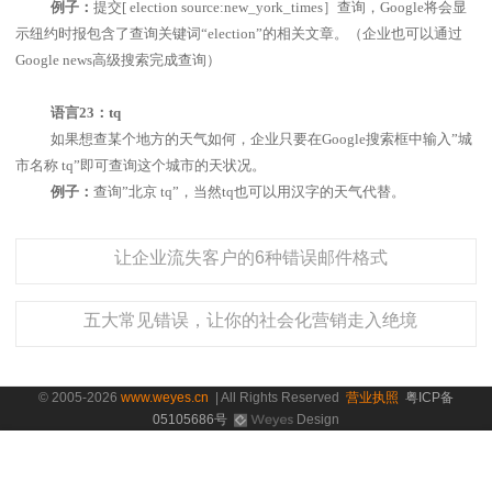
例子：
提交
[ election source:new_york_times
］查询，
Google
将会显
示纽约时报包含了查询关键词“
election
”的相关文章。（企业也可以通过
Google news
高级搜索完成查询）
语言
23
：
tq
如果想查某个地方的天气如何，企业只要在
Google
搜索框中输入”城
市名称
tq
”即可查询这个城市的天状况。
例子：
查询”北京
tq
”，当然
tq
也可以用汉字的天气代替。
让企业流失客户的6种错误邮件格式
五大常见错误，让你的社会化营销走入绝境
© 2005-2026
www.weyes.cn
| All Rights Reserved
营业执照
粤ICP备
05105686号
Design