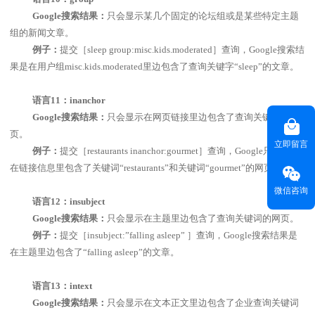
Google
搜索结果：
只会显示某几个固定的论坛组或是某些特定主题
组的新闻文章。
例子：
提交［
sleep group:misc.kids.moderated
］查询，
Google
搜索结
果是在用户组
misc.kids.moderated
里边包含了查询关键字“
sleep
”的文章。
语言
11
：
inanchor
Google
搜索结果：
只会显示在网页链接里边包含了查询关键词的网
页。
立即留言
例子：
提交［
restaurants inanchor:gourmet
］查询，
Google
只会查询
在链接信息里包含了关键词“
restaurants
”和关键词“
gourmet
”的网页。
微信咨询
语言
12
：
insubject
Google
搜索结果：
只会显示在主题里边包含了查询关键词的网页。
例子：
提交［
insubject:
”
falling asleep
”
］查询，
Google
搜索结果是
在主题里边包含了“
falling asleep
”的文章。
语言
13
：
intext
Google
搜索结果：
只会显示在文本正文里边包含了企业查询关键词