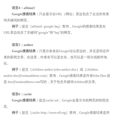
语言
4
：
allinurl
Google
搜索结果：
只会显示在
URL
（网址）里边包含了企业所有查
询关键词的网页。
例子：
提交［
allinurl: google faq
］查询，
Google
的搜索结果是在
URL
里边包含了关键词“
google
”和“
faq
”的网页。
语言
5
：
author
Google
搜索结果：
只显示发表在
Google
论坛里边的，并且是特定作
者的新闻文章。在这里，作者名可以是全名，也可以是一部分或邮件地
址。
例子：
提交［
children author:john author:doe
］或［
children
author:doe@someaddress.com
］查询，
Google
搜索结果是作者
John Doe
或
是
doe@someaddress.com
写的，关于包含关键词
children
的文章。
语言
6
：
cache
Google
搜索结果：
提交
cache:url
，
Google
会显示当前网页的快照信
息。
例子：
提交［
cache:http://www.eff.org
］查询，
Google
搜索结果是所