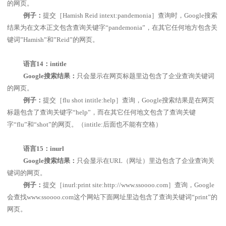
的网页。
例子：
提交［
Hamish Reid intext:pandemonia
］查询时，
Google
搜索
结果为在文本正文包含查询关键字“
pandemonia
”，在其它任何地方包含关
键词”
Hamish
”和”
Reid
”的网页。
语言
14
：
intitle
Google
搜索结果：
只会显示在网页标题里边包含了企业查询关键词
的网页。
例子：
提交［
flu shot intitle:help
］查询，
Google
搜索结果是在网页
标题包含了查询关键字“
help
”，而在其它任何地文包含了查询关键
字“
flu
”和“
shot
”的网页。（
intitle:
后面也不能有空格）
语言
15
：
inurl
Google
搜索结果：
只会显示在
URL
（网址）里边包含了企业查询关
键词的网页。
例子：
提交［
inurl:print site:http://www.ssoooo.com
］查询，
Google
会查找
www.ssoooo.com
这个网站下面网址里边包含了查询关键词“
print
”的
网页。