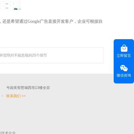
，还是希望通过
Google
广告直接开发客户，企业可根据自
联系聚焦
咨询热线(
) ：020-22818315
HOT LINE
外贸绝对不能忽视的20个细节
立即留言
客服热线(
)：400-678-6206
CUSTOMER SERVICE
电子邮箱(
)：
master@weyes.cn
E-MAIL
微信咨询
地址(
)：广东省广州市海珠区磨碟沙大街133
OFFICE ADD
号国美智慧城西塔13楼全层
联系我们 >>
新技术企业。