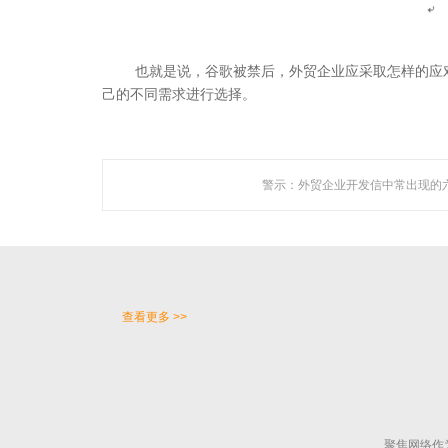
也就是说，谷歌被禁后，外贸企业应采取怎样的应
己的不同需求进行选择。
关于聚焦
广州聚焦网络技术有限公司作为国内知名人工智能营销机
构，是一家集技术研发与网络营销服务为一体的创新型高新
警示：外贸企业开发信中常出现的
技术企业。
公司成立于2005年，总部设立于广州市CBD，在佛山、深圳
等地设立多家分支机构，拥有专业的技术团队及客服队伍，
以及拔尖研发人才。
查看更多 >>
聚焦网络作