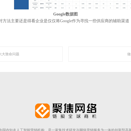
Google
数据图
对方法主要还是得看企业是仅仅将
Google
作为寻找一些供应商的辅助渠道
走近聚焦
六大致命问题
做
为国内知名人工智能营销机构，是一家集技术研发与网络营销服务为一体的创新型高